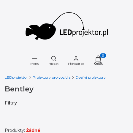
Otevřít vyhledávač
Produkty v košíku: 
Menu
Hledat
Přihlásit se
Košík
LEDprojektor
Projektory pro vozidla
Dveřní projektory
Bentley
Filtry
Konec filtrů
Produkty:
Žádné