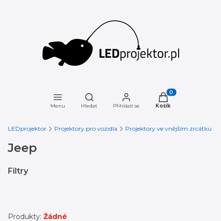
Otevřít vyhledávač
Produkty v košíku: 
Menu
Hledat
Přihlásit se
Košík
LEDprojektor
Projektory pro vozidla
Projektory ve vnějším zrcátku
Jeep
Filtry
Konec filtrů
Produkty:
Žádné