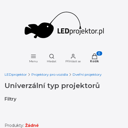
Otevřít vyhledávač
Produkty v košíku: 
Menu
Hledat
Přihlásit se
Košík
LEDprojektor
Projektory pro vozidla
Dveřní projektory
Univerzální typ projektorů
Filtry
Konec filtrů
Produkty:
Žádné