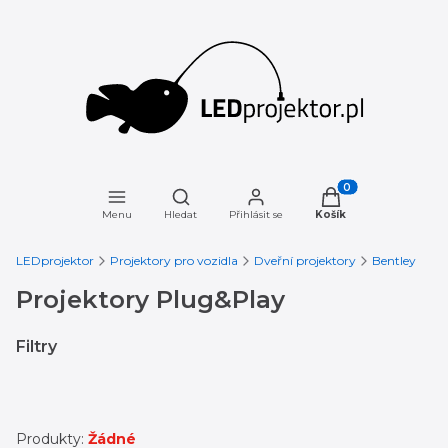
Otevřít vyhledávač
Produkty v košíku: 
Menu
Hledat
Přihlásit se
Košík
LEDprojektor
Projektory pro vozidla
Dveřní projektory
Bentley
Projektory Plug&Play
Filtry
Konec filtrů
Produkty:
Žádné