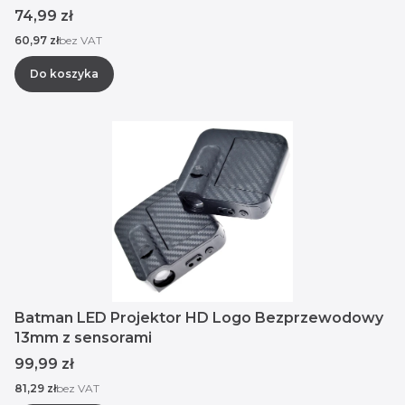
Cena
74,99 zł
Cena
60,97 zł
bez VAT
Do koszyka
Batman LED Projektor HD Logo Bezprzewodowy
13mm z sensorami
Cena
99,99 zł
Cena
81,29 zł
bez VAT