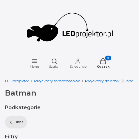
Otwórz wyszukiwarkę
Produkty w koszyku
Menu
Szukaj
Zaloguj się
Koszyk
LEDprojektor
Projektory samochodowe
Projektory do drzwi
Inne
Batman
Podkategorie
Inne
Filtry