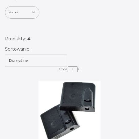
Marka
Koniec filtrów
Produkty:
4
Lista produktów
Sortowanie:
Domyślne
Strona
z 1