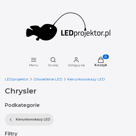
Otwórz wyszukiwarkę
Produkty w koszyku
Menu
Szukaj
Zaloguj się
Koszyk
LEDprojektor
Oświetlenie LED
Kierunkowskazy LED
Chrysler
Podkategorie
Kierunkowskazy LED
Filtry