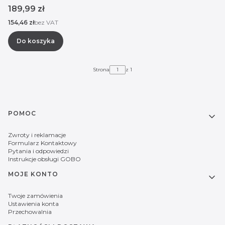
Cena
189,99 zł
Cena
154,46 zł
bez VAT
Do koszyka
Strona
z 1
Linki w stopce
POMOC
Zwroty i reklamacje
Formularz Kontaktowy
Pytania i odpowiedzi
Instrukcje obsługi GOBO
MOJE KONTO
Twoje zamówienia
Ustawienia konta
Przechowalnia