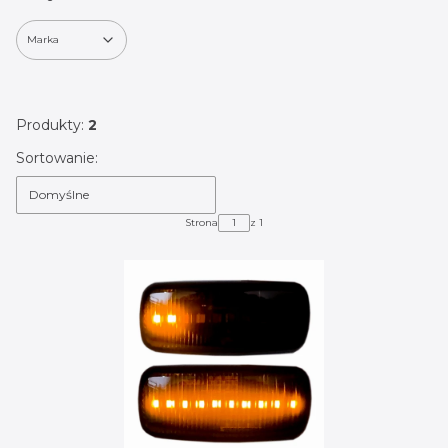
Marka
Koniec filtrów
Produkty:
2
Lista produktów
Sortowanie:
Domyślne
Strona
z 1