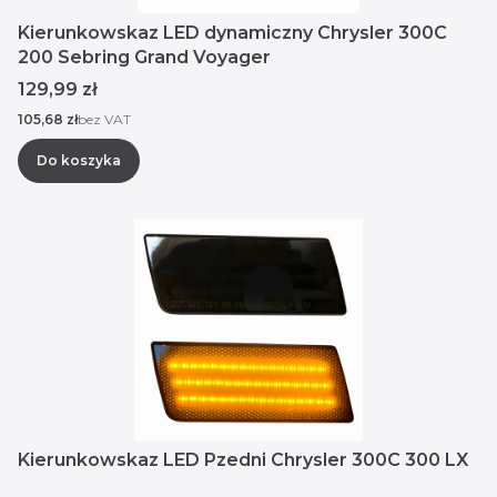
Kierunkowskaz LED dynamiczny Chrysler 300C
200 Sebring Grand Voyager
Cena
129,99 zł
Cena
105,68 zł
bez VAT
Do koszyka
Kierunkowskaz LED Pzedni Chrysler 300C 300 LX