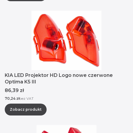
KIA LED Projektor HD Logo nowe czerwone
Optima K5 III
Cena
86,39 zł
Cena
70,24 zł
bez VAT
Zobacz produkt