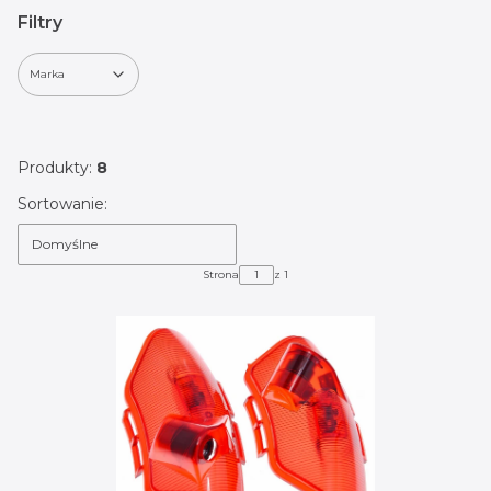
Filtry
Marka
Koniec filtrów
Produkty:
8
Lista produktów
Sortowanie:
Domyślne
Strona
z 1