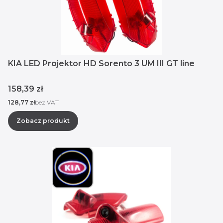
KIA LED Projektor HD Sorento 3 UM III GT line
Cena
158,39 zł
Cena
128,77 zł
bez VAT
Zobacz produkt