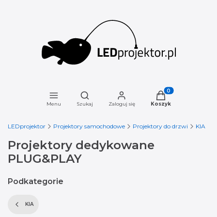
Otwórz wyszukiwarkę
Produkty w koszyku
Menu
Szukaj
Zaloguj się
Koszyk
LEDprojektor
Projektory samochodowe
Projektory do drzwi
KIA
Projektory dedykowane
PLUG&PLAY
Podkategorie
KIA