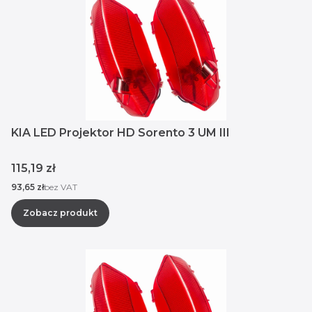
KIA LED Projektor HD Sorento 3 UM III
Cena
115,19 zł
Cena
93,65 zł
bez VAT
Zobacz produkt