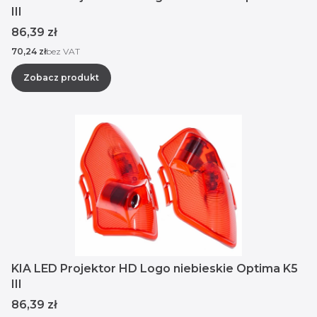
III
Cena
86,39 zł
Cena
70,24 zł
bez VAT
Zobacz produkt
KIA LED Projektor HD Logo niebieskie Optima K5
III
Cena
86,39 zł