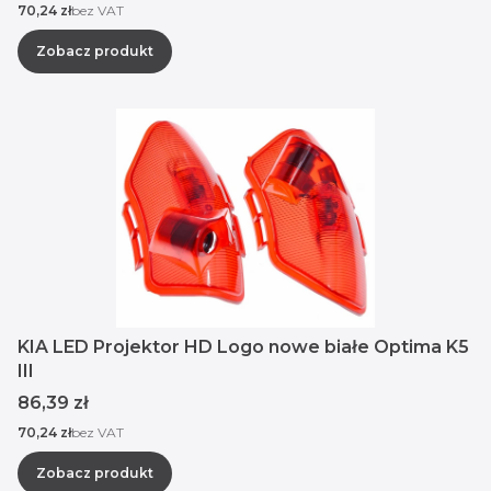
Cena
70,24 zł
bez VAT
Zobacz produkt
KIA LED Projektor HD Logo nowe białe Optima K5
III
Cena
86,39 zł
Cena
70,24 zł
bez VAT
Zobacz produkt