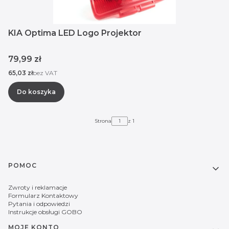
KIA Optima LED Logo Projektor
Cena
79,99 zł
Cena
65,03 zł
bez VAT
Do koszyka
Strona
z 1
Linki w stopce
POMOC
Zwroty i reklamacje
Formularz Kontaktowy
Pytania i odpowiedzi
Instrukcje obsługi GOBO
MOJE KONTO