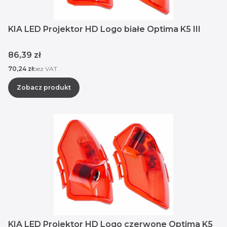
KIA LED Projektor HD Logo białe Optima K5 III
Cena
86,39 zł
Cena
70,24 zł
bez VAT
Zobacz produkt
KIA LED Projektor HD Logo czerwone Optima K5