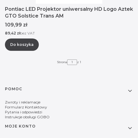
Pontiac LED Projektor uniwersalny HD Logo Aztek
GTO Solstice Trans AM
Cena
109,99 zł
Cena
89,42 zł
bez VAT
Do koszyka
Strona
z 1
Linki w stopce
POMOC
Zwroty i reklamacje
Formularz Kontaktowy
Pytania i odpowiedzi
Instrukcje obsługi GOBO
MOJE KONTO