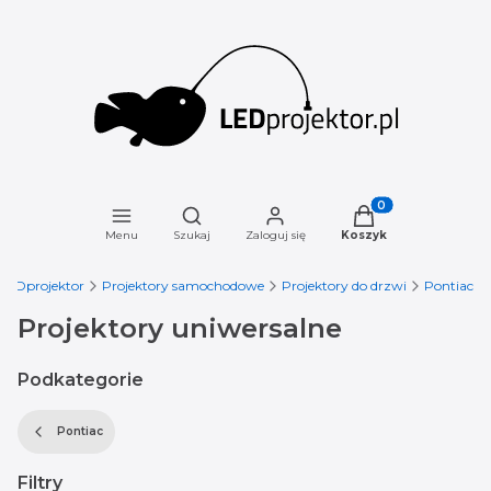
Otwórz wyszukiwarkę
Produkty w koszyku
Menu
Szukaj
Zaloguj się
Koszyk
LEDprojektor
Projektory samochodowe
Projektory do drzwi
Pontiac
Projektory uniwersalne
Podkategorie
Pontiac
Filtry