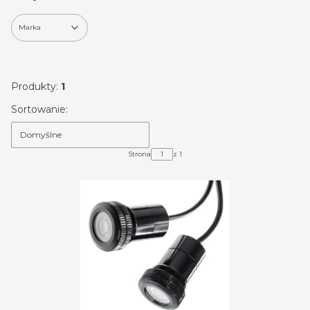
Marka
Koniec filtrów
Produkty:
1
Lista produktów
Sortowanie:
Domyślne
Strona
z 1