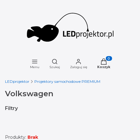
Otwórz wyszukiwarkę
Produkty w koszyku
Menu
Szukaj
Zaloguj się
Koszyk
LEDprojektor
Projektory samochodowe PREMIUM
Volkswagen
Filtry
Koniec filtrów
Produkty:
Brak