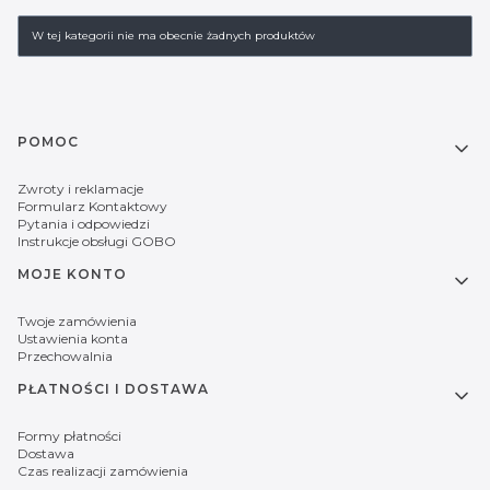
Lista produktów
W tej kategorii nie ma obecnie żadnych produktów
Linki w stopce
POMOC
Zwroty i reklamacje
Formularz Kontaktowy
Pytania i odpowiedzi
Instrukcje obsługi GOBO
MOJE KONTO
Twoje zamówienia
Ustawienia konta
Przechowalnia
PŁATNOŚCI I DOSTAWA
Formy płatności
Dostawa
Czas realizacji zamówienia