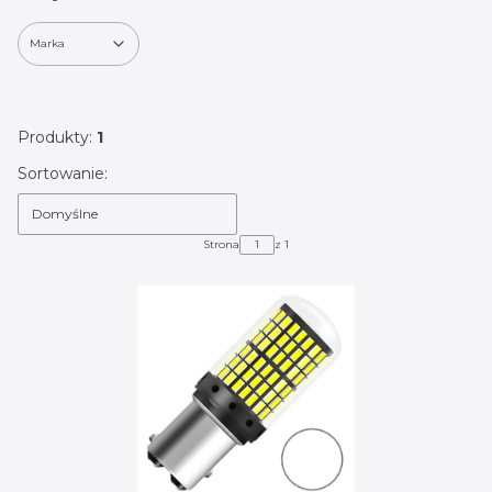
Marka
Koniec filtrów
Produkty:
1
Lista produktów
Sortowanie:
Domyślne
Strona
z 1