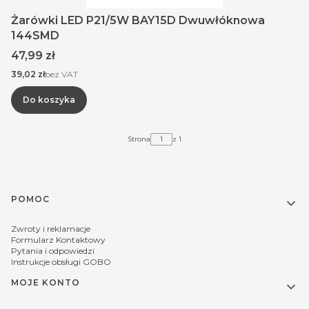
Żarówki LED P21/5W BAY15D Dwuwłóknowa
144SMD
Cena
47,99 zł
Cena
39,02 zł
bez VAT
Do koszyka
Strona
z 1
Linki w stopce
POMOC
Zwroty i reklamacje
Formularz Kontaktowy
Pytania i odpowiedzi
Instrukcje obsługi GOBO
MOJE KONTO