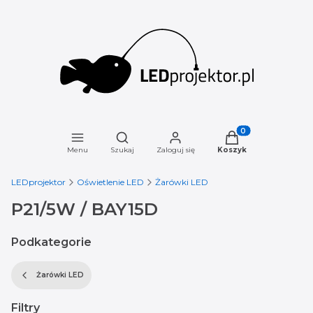
Otwórz wyszukiwarkę
Produkty w koszyku
Menu
Szukaj
Zaloguj się
Koszyk
LEDprojektor
Oświetlenie LED
Żarówki LED
P21/5W / BAY15D
Podkategorie
Żarówki LED
Filtry