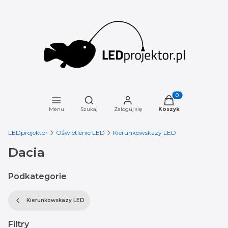
Otwórz wyszukiwarkę
Produkty w koszyku
Menu
Szukaj
Zaloguj się
Koszyk
LEDprojektor
Oświetlenie LED
Kierunkowskazy LED
Dacia
Podkategorie
Kierunkowskazy LED
Filtry