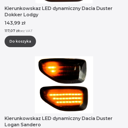
Kierunkowskaz LED dynamiczny Dacia Duster
Dokker Lodgy
Cena
143,99 zł
Cena
117,07 zł
bez VAT
Do koszyka
Kierunkowskaz LED dynamiczny Dacia Duster
Logan Sandero