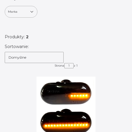
Marka
Koniec filtrów
Produkty:
2
Lista produktów
Sortowanie:
Domyślne
Strona
z 1