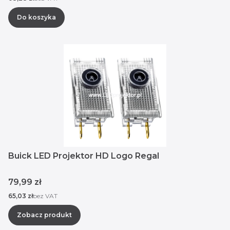
Do koszyka
Buick LED Projektor HD Logo Regal
Cena
79,99 zł
Cena
65,03 zł
bez VAT
Zobacz produkt