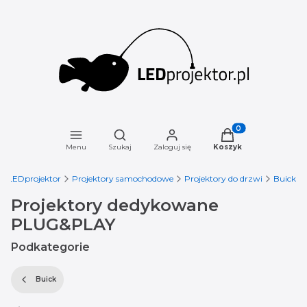
Otwórz wyszukiwarkę
Produkty w koszyku
Menu
Szukaj
Zaloguj się
Koszyk
LEDprojektor
Projektory samochodowe
Projektory do drzwi
Buick
Projektory dedykowane
PLUG&PLAY
Podkategorie
Buick