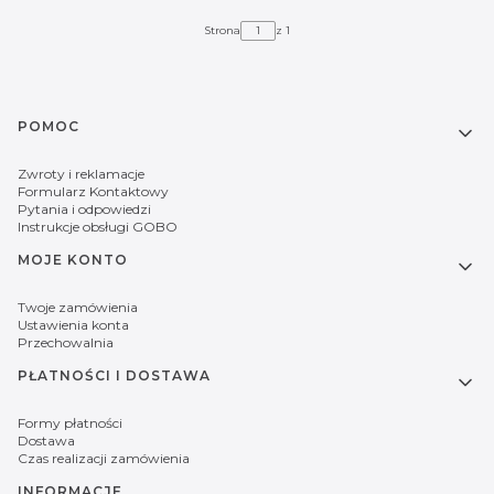
Strona
z 1
Linki w stopce
POMOC
Zwroty i reklamacje
Formularz Kontaktowy
Pytania i odpowiedzi
Instrukcje obsługi GOBO
MOJE KONTO
Twoje zamówienia
Ustawienia konta
Przechowalnia
PŁATNOŚCI I DOSTAWA
Formy płatności
Dostawa
Czas realizacji zamówienia
INFORMACJE