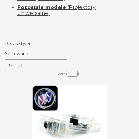
Pozostałe modele
(Projektory
uniwersalne)
Produkty:
4
Lista produktów
Sortowanie:
Domyślne
Strona
z 1