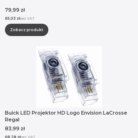
Cena
79,99 zł
Cena
65,03 zł
bez VAT
Zobacz produkt
Buick LED Projektor HD Logo Envision LaCrosse
Regal
Cena
83,99 zł
Cena
68,28 zł
bez VAT