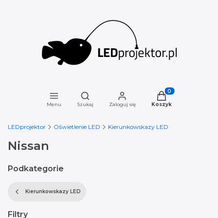
Otwórz wyszukiwarkę
Produkty w koszyku
Menu
Szukaj
Zaloguj się
Koszyk
LEDprojektor
Oświetlenie LED
Kierunkowskazy LED
Nissan
Podkategorie
Kierunkowskazy LED
Filtry