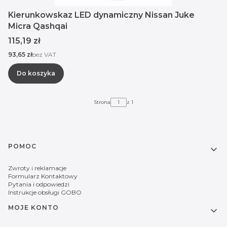
Kierunkowskaz LED dynamiczny Nissan Juke
Micra Qashqai
Cena
115,19 zł
Cena
93,65 zł
bez VAT
Do koszyka
Strona
z 1
Linki w stopce
POMOC
Zwroty i reklamacje
Formularz Kontaktowy
Pytania i odpowiedzi
Instrukcje obsługi GOBO
MOJE KONTO