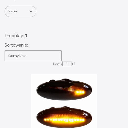
Marka
Koniec filtrów
Produkty:
1
Lista produktów
Sortowanie:
Domyślne
Strona
z 1