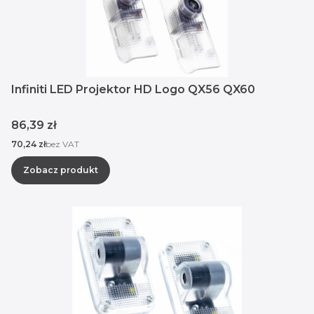
Infiniti LED Projektor HD Logo QX56 QX60
Cena
86,39 zł
Cena
70,24 zł
bez VAT
Zobacz produkt