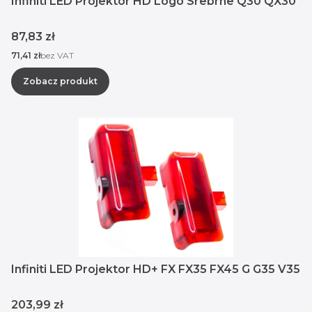
Infiniti LED Projektor HD Logo Srebrne Q30 QX30
Cena
87,83 zł
Cena
71,41 zł
bez VAT
Zobacz produkt
Infiniti LED Projektor HD+ FX FX35 FX45 G G35 V35
Cena
203,99 zł