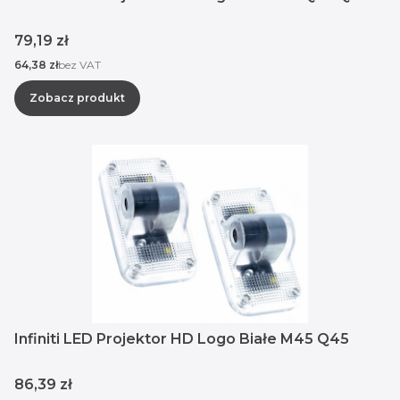
Cena
79,19 zł
Cena
64,38 zł
bez VAT
Zobacz produkt
Infiniti LED Projektor HD Logo Białe M45 Q45
Cena
86,39 zł