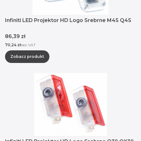
Infiniti LED Projektor HD Logo Srebrne M45 Q45
Cena
86,39 zł
Cena
70,24 zł
bez VAT
Zobacz produkt