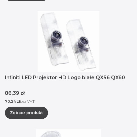
Infiniti LED Projektor HD Logo białe QX56 QX60
Cena
86,39 zł
Cena
70,24 zł
bez VAT
Zobacz produkt