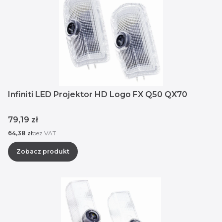
Infiniti LED Projektor HD Logo FX Q50 QX70
Cena
79,19 zł
Cena
64,38 zł
bez VAT
Zobacz produkt