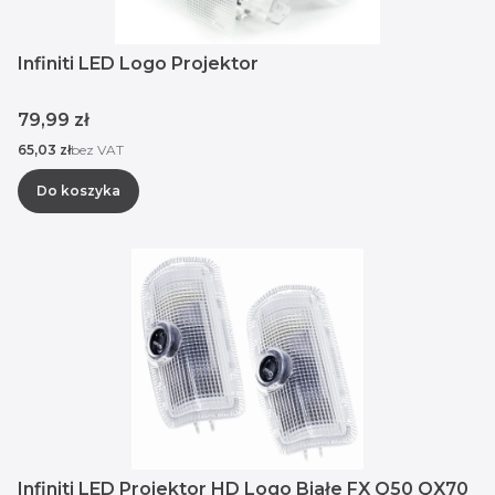
Infiniti LED Logo Projektor
Cena
79,99 zł
Cena
65,03 zł
bez VAT
Do koszyka
Infiniti LED Projektor HD Logo Białe FX Q50 QX70