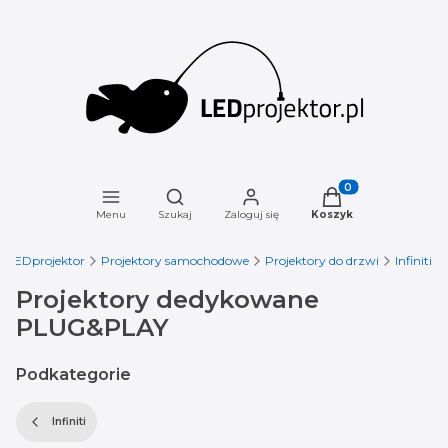
Otwórz wyszukiwarkę
Produkty w koszyku
Menu
Szukaj
Zaloguj się
Koszyk
LEDprojektor
Projektory samochodowe
Projektory do drzwi
Infiniti
Projektory dedykowane
PLUG&PLAY
Podkategorie
Infiniti