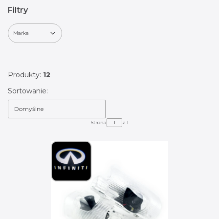
Filtry
Marka
Koniec filtrów
Produkty:
12
Lista produktów
Sortowanie:
Domyślne
Strona
z 1