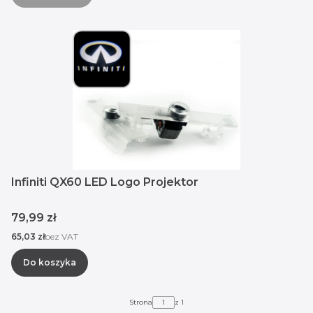
Infiniti QX60 LED Logo Projektor
Cena
79,99 zł
Cena
65,03 zł
bez VAT
Do koszyka
Strona
z 1