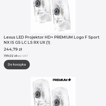
Lexus LED Projektor HD+ PREMIUM Logo F Sport
NX IS GS LC LS RX UX (1)
Cena
244,79 zł
Cena
199,02 zł
bez VAT
Do koszyka