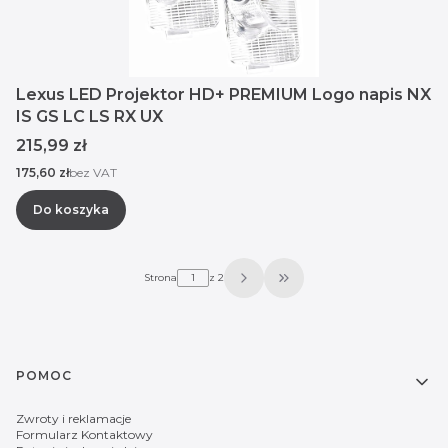
Lexus LED Projektor HD+ PREMIUM Logo napis NX
IS GS LC LS RX UX
Cena
215,99 zł
Cena
175,60 zł
bez VAT
Do koszyka
Strona
z 2
Przejdź do ostatniej str
Linki w stopce
POMOC
Zwroty i reklamacje
Formularz Kontaktowy