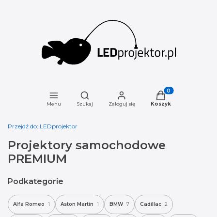
Otwórz wyszukiwarkę
Produkty w koszyku
Menu
Szukaj
Zaloguj się
Koszyk
Przejdź do:
LEDprojektor
Projektory samochodowe
PREMIUM
Podkategorie
Alfa Romeo
1
Aston Martin
1
BMW
7
Cadillac
2