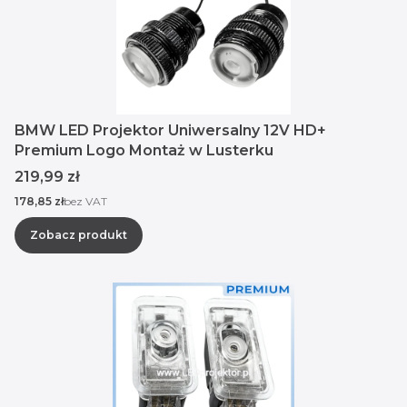
BMW LED Projektor Uniwersalny 12V HD+
Premium Logo Montaż w Lusterku
Cena
219,99 zł
Cena
178,85 zł
bez VAT
Zobacz produkt