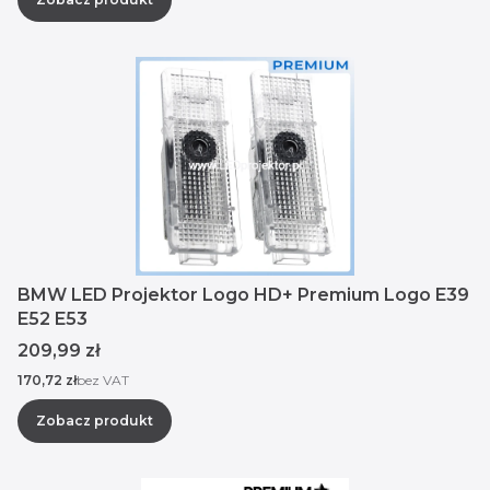
BMW LED Projektor Logo HD+ Premium Logo E39
E52 E53
Cena
209,99 zł
Cena
170,72 zł
bez VAT
Zobacz produkt