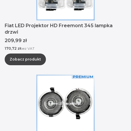
Fiat LED Projektor HD Freemont 345 lampka
drzwi
Cena
209,99 zł
Cena
170,72 zł
bez VAT
Zobacz produkt