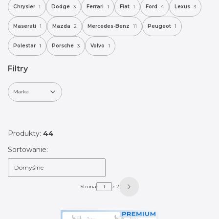
Chrysler
1
Dodge
3
Ferrari
1
Fiat
1
Ford
4
Lexus
3
Maserati
1
Mazda
2
Mercedes-Benz
11
Peugeot
1
Polestar
1
Porsche
3
Volvo
1
Filtry
Marka
Koniec filtrów
Produkty:
44
Lista produktów
Sortowanie:
Domyślne
Strona
z 2
Następne produkty