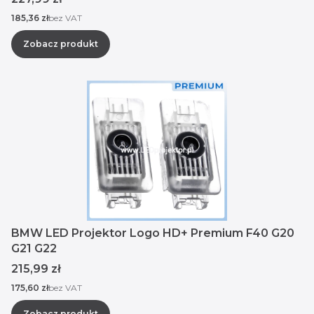
Cena
185,36 zł
bez VAT
Zobacz produkt
BMW LED Projektor Logo HD+ Premium F40 G20
G21 G22
Cena
215,99 zł
Cena
175,60 zł
bez VAT
Zobacz produkt