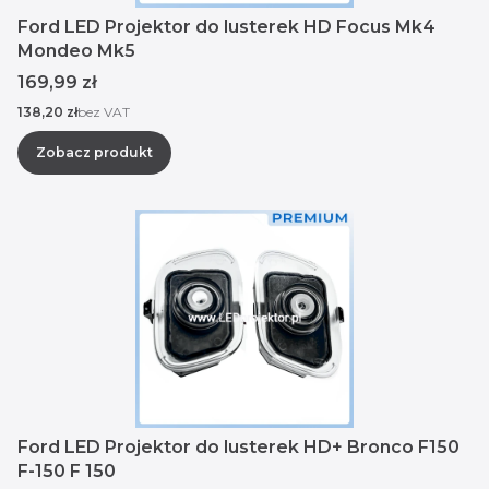
Ford LED Projektor do lusterek HD Focus Mk4
Mondeo Mk5
Cena
169,99 zł
Cena
138,20 zł
bez VAT
Zobacz produkt
Ford LED Projektor do lusterek HD+ Bronco F150
F-150 F 150