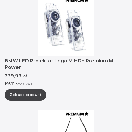
BMW LED Projektor Logo M HD+ Premium M
Power
Cena
239,99 zł
Cena
195,11 zł
bez VAT
Zobacz produkt