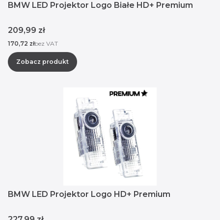
BMW LED Projektor Logo Białe HD+ Premium
Cena
209,99 zł
Cena
170,72 zł
bez VAT
Zobacz produkt
BMW LED Projektor Logo HD+ Premium
Cena
227,99 zł