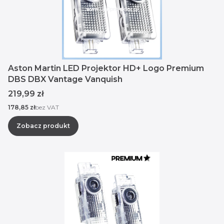
Aston Martin LED Projektor HD+ Logo Premium
DBS DBX Vantage Vanquish
Cena
219,99 zł
Cena
178,85 zł
bez VAT
Zobacz produkt