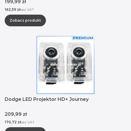
Cena
199,99 zł
Cena
162,59 zł
bez VAT
Zobacz produkt
Dodge LED Projektor HD+ Journey
Cena
209,99 zł
Cena
170,72 zł
bez VAT