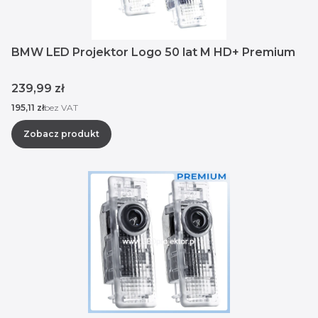
BMW LED Projektor Logo 50 lat M HD+ Premium
Cena
239,99 zł
Cena
195,11 zł
bez VAT
Zobacz produkt