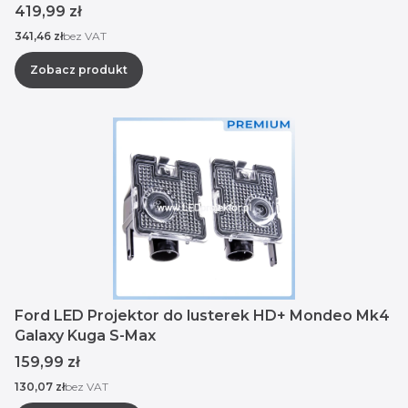
Cena
419,99 zł
Cena
341,46 zł
bez VAT
Zobacz produkt
Ford LED Projektor do lusterek HD+ Mondeo Mk4
Galaxy Kuga S-Max
Cena
159,99 zł
Cena
130,07 zł
bez VAT