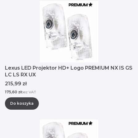
Lexus LED Projektor HD+ Logo PREMIUM NX IS GS
LC LS RX UX
Cena
215,99 zł
Cena
175,60 zł
bez VAT
Do koszyka