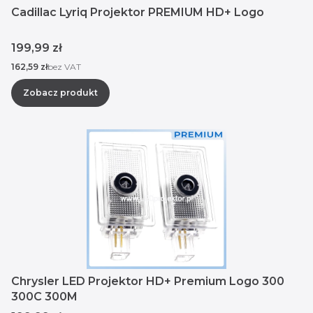
Cadillac Lyriq Projektor PREMIUM HD+ Logo
Cena
199,99 zł
Cena
162,59 zł
bez VAT
Zobacz produkt
Chrysler LED Projektor HD+ Premium Logo 300
300C 300M