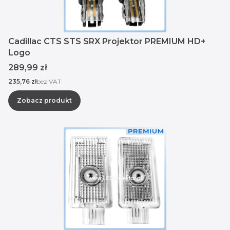
Cadillac CTS STS SRX Projektor PREMIUM HD+
Logo
Cena
289,99 zł
Cena
235,76 zł
bez VAT
Zobacz produkt