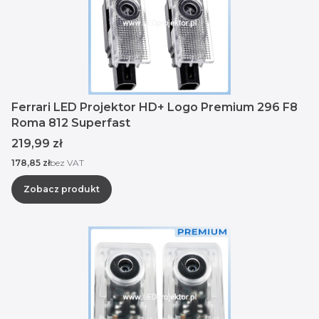
Ferrari LED Projektor HD+ Logo Premium 296 F8
Roma 812 Superfast
Cena
219,99 zł
Cena
178,85 zł
bez VAT
Zobacz produkt