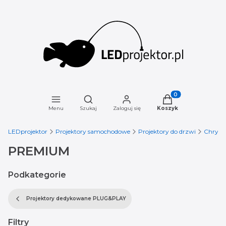
Otwórz wyszukiwarkę
Produkty w koszyku
Menu
Szukaj
Zaloguj się
Koszyk
LEDprojektor
Projektory samochodowe
Projektory do drzwi
Chrysle
PREMIUM
Podkategorie
Projektory dedykowane PLUG&PLAY
Filtry