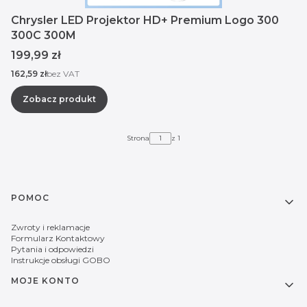
Chrysler LED Projektor HD+ Premium Logo 300
300C 300M
Cena
199,99 zł
Cena
162,59 zł
bez VAT
Zobacz produkt
Strona
z 1
Linki w stopce
POMOC
Zwroty i reklamacje
Formularz Kontaktowy
Pytania i odpowiedzi
Instrukcje obsługi GOBO
MOJE KONTO