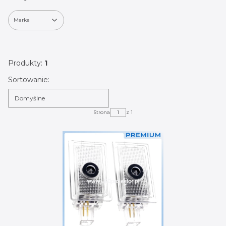
Marka
Koniec filtrów
Produkty:
1
Lista produktów
Sortowanie:
Domyślne
Strona
z 1