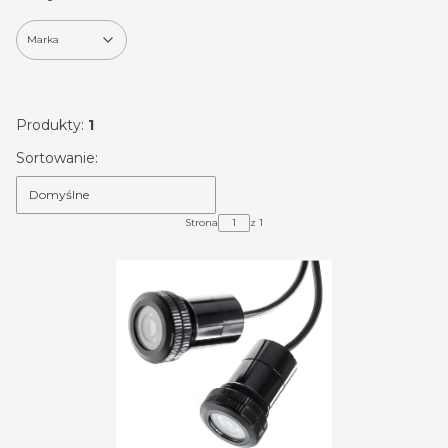
Marka
Koniec filtrów
Produkty:
1
Lista produktów
Sortowanie:
Domyślne
Strona
z 1