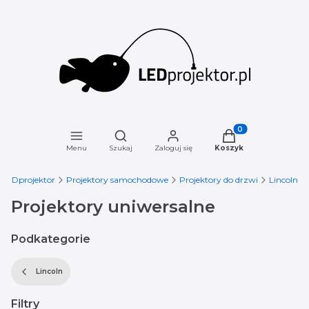
Otwórz wyszukiwarkę
Produkty w koszyku
Menu
Szukaj
Zaloguj się
Koszyk
LEDprojektor
Projektory samochodowe
Projektory do drzwi
Lincoln
Projektory uniwersalne
Podkategorie
Lincoln
Filtry