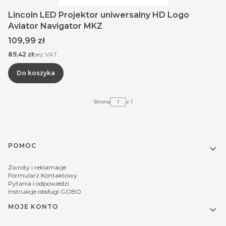
Lincoln LED Projektor uniwersalny HD Logo
Aviator Navigator MKZ
Cena
109,99 zł
Cena
89,42 zł
bez VAT
Do koszyka
Strona
z 1
Linki w stopce
POMOC
Zwroty i reklamacje
Formularz Kontaktowy
Pytania i odpowiedzi
Instrukcje obsługi GOBO
MOJE KONTO