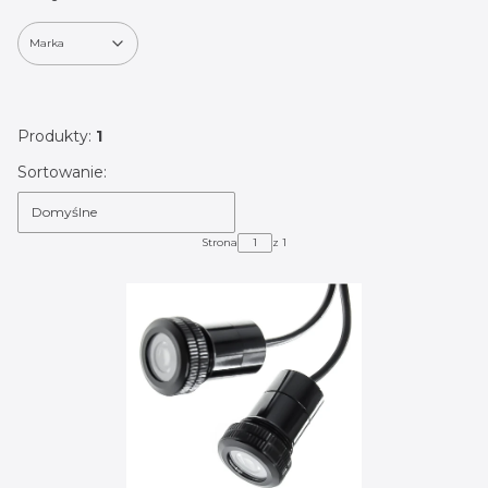
Marka
Koniec filtrów
Produkty:
1
Lista produktów
Sortowanie:
Domyślne
Strona
z 1