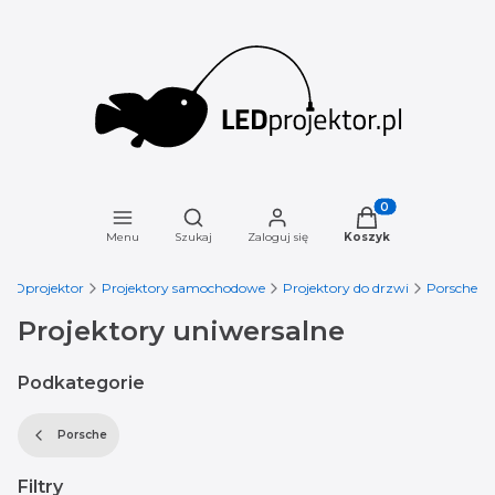
Otwórz wyszukiwarkę
Produkty w koszyku
Menu
Szukaj
Zaloguj się
Koszyk
LEDprojektor
Projektory samochodowe
Projektory do drzwi
Porsche
Projektory uniwersalne
Podkategorie
Porsche
Filtry