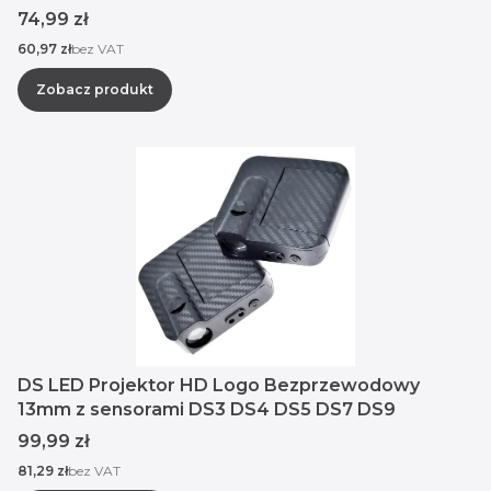
Cena
74,99 zł
Cena
60,97 zł
bez VAT
Zobacz produkt
DS LED Projektor HD Logo Bezprzewodowy
13mm z sensorami DS3 DS4 DS5 DS7 DS9
Cena
99,99 zł
Cena
81,29 zł
bez VAT