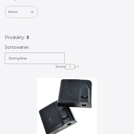
Marka
Koniec filtrów
Produkty:
3
Lista produktów
Sortowanie:
Domyślne
Strona
z 1