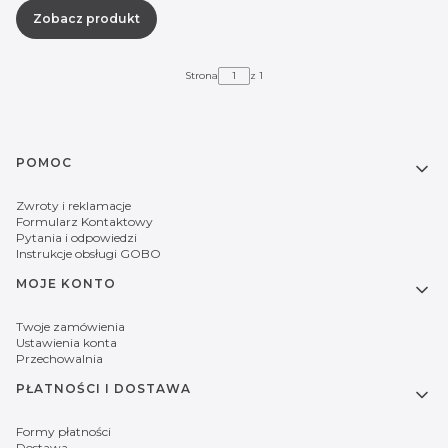
Zobacz produkt
Strona
z 1
Linki w stopce
POMOC
Zwroty i reklamacje
Formularz Kontaktowy
Pytania i odpowiedzi
Instrukcje obsługi GOBO
MOJE KONTO
Twoje zamówienia
Ustawienia konta
Przechowalnia
PŁATNOŚCI I DOSTAWA
Formy płatności
Dostawa