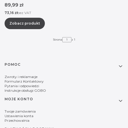
Cena
89,99 zł
Cena
73,16 zł
bez VAT
Zobacz produkt
Strona
z 1
Linki w stopce
POMOC
Zwroty i reklamacje
Formularz Kontaktowy
Pytania i odpowiedzi
Instrukcje obsługi GOBO
MOJE KONTO
Twoje zamówienia
Ustawienia konta
Przechowalnia