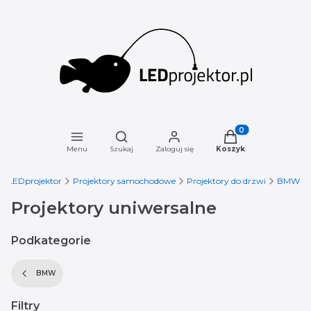
Otwórz wyszukiwarkę
Produkty w koszyku
Menu
Szukaj
Zaloguj się
Koszyk
LEDprojektor
Projektory samochodowe
Projektory do drzwi
BMW
Projektory uniwersalne
Podkategorie
BMW
Filtry