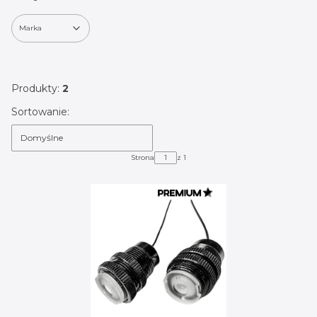
Marka
Koniec filtrów
Produkty:
2
Lista produktów
Sortowanie:
Domyślne
Strona
z 1