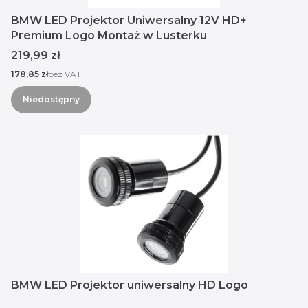
BMW LED Projektor Uniwersalny 12V HD+
Premium Logo Montaż w Lusterku
Cena
219,99 zł
Cena
178,85 zł
bez VAT
Niedostępny
BMW LED Projektor uniwersalny HD Logo