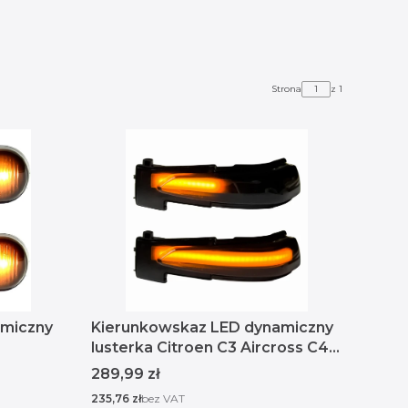
Strona
z 1
amiczny
Kierunkowskaz LED dynamiczny
lusterka Citroen C3 Aircross C4
Grand Picasso DS5
Cena
289,99 zł
Cena
235,76 zł
bez VAT