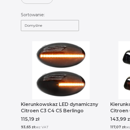
Koniec filtrów
Lista produktów
Sortowanie:
Domyślne
Kierunkowskaz LED dynamiczny
Kierunk
Citroen C3 C4 C5 Berlingo
Citroen
Cena
Cena
115,19 zł
143,99 z
Cena
Cena
93,65 zł
bez VAT
117,07 zł
be