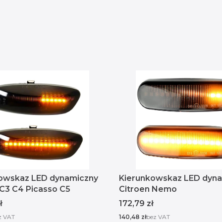
owskaz LED dynamiczny
Kierunkowskaz LED dyn
 C3 C4 Picasso C5
Citroen Nemo
Cena
ł
172,79 zł
Cena
z VAT
140,48 zł
bez VAT