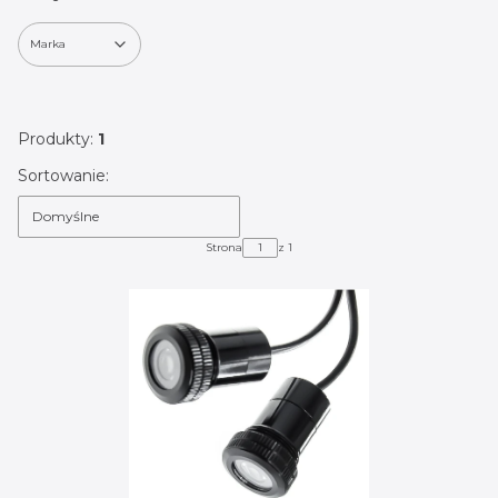
Marka
Koniec filtrów
Produkty:
1
Lista produktów
Sortowanie:
Domyślne
Strona
z 1