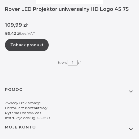
Rover LED Projektor uniwersalny HD Logo 45 75
Cena
109,99 zł
Cena
89,42 zł
bez VAT
Zobacz produkt
Strona
z 1
Linki w stopce
POMOC
Zwroty i reklamacje
Formularz Kontaktowy
Pytania i odpowiedzi
Instrukcje obsługi GOBO
MOJE KONTO