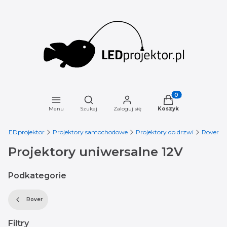
Otwórz wyszukiwarkę
Produkty w koszyku
Menu
Szukaj
Zaloguj się
Koszyk
LEDprojektor
Projektory samochodowe
Projektory do drzwi
Rover
Projektory uniwersalne 12V
Podkategorie
Rover
Filtry