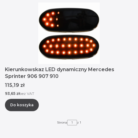
Kierunkowskaz LED dynamiczny Mercedes
Sprinter 906 907 910
Cena
115,19 zł
Cena
93,65 zł
bez VAT
Do koszyka
Strona
z 1