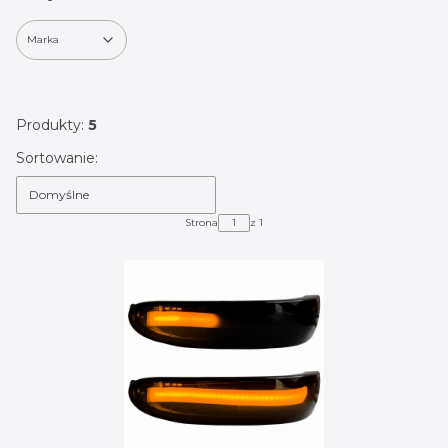
Marka
Koniec filtrów
Produkty:
5
Lista produktów
Sortowanie:
Domyślne
Strona
z 1