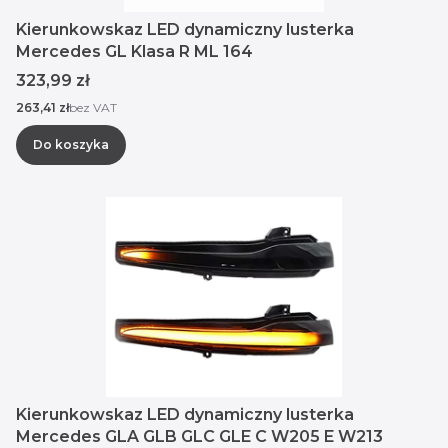
Kierunkowskaz LED dynamiczny lusterka
Mercedes GL Klasa R ML 164
Cena
323,99 zł
Cena
263,41 zł
bez VAT
Do koszyka
Kierunkowskaz LED dynamiczny lusterka
Mercedes GLA GLB GLC GLE C W205 E W213