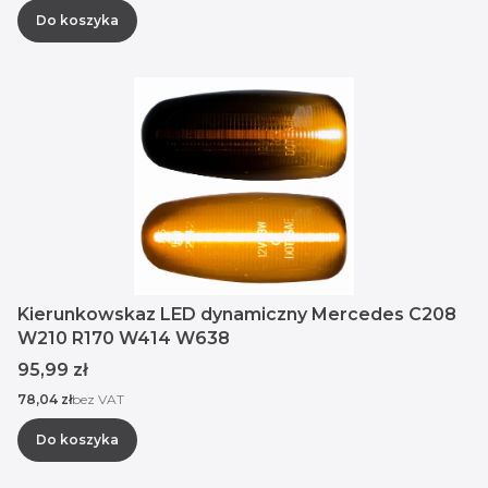
Do koszyka
Kierunkowskaz LED dynamiczny Mercedes C208
W210 R170 W414 W638
Cena
95,99 zł
Cena
78,04 zł
bez VAT
Do koszyka