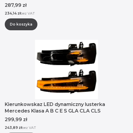
Cena
287,99 zł
Cena
234,14 zł
bez VAT
Do koszyka
Kierunkowskaz LED dynamiczny lusterka
Mercedes Klasa A B C E S GLA CLA CLS
Cena
299,99 zł
Cena
243,89 zł
bez VAT