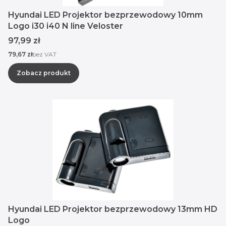
Hyundai LED Projektor bezprzewodowy 10mm
Logo i30 i40 N line Veloster
Cena
97,99 zł
Cena
79,67 zł
bez VAT
Zobacz produkt
Hyundai LED Projektor bezprzewodowy 13mm HD
Logo