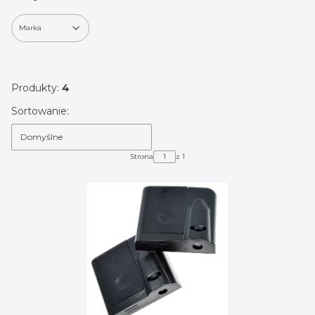
Marka
Koniec filtrów
Produkty:
4
Lista produktów
Sortowanie:
Domyślne
Strona
z 1