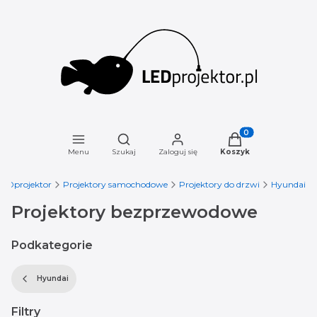
Otwórz wyszukiwarkę
Produkty w koszyku
Menu
Szukaj
Zaloguj się
Koszyk
LEDprojektor
Projektory samochodowe
Projektory do drzwi
Hyundai
Projektory bezprzewodowe
Podkategorie
Hyundai
Filtry