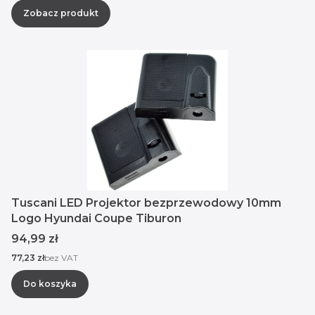
Zobacz produkt
Tuscani LED Projektor bezprzewodowy 10mm
Logo Hyundai Coupe Tiburon
Cena
94,99 zł
Cena
77,23 zł
bez VAT
Do koszyka