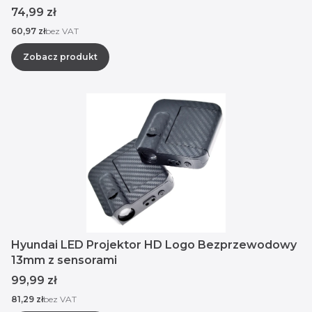
Cena
74,99 zł
Cena
60,97 zł
bez VAT
Zobacz produkt
Hyundai LED Projektor HD Logo Bezprzewodowy
13mm z sensorami
Cena
99,99 zł
Cena
81,29 zł
bez VAT