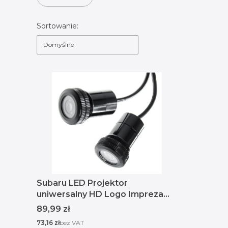
Koniec filtrów
Lista produktów
Sortowanie:
Domyślne
Subaru LED Projektor
uniwersalny HD Logo Impreza
Levorg Solterra
Cena
89,99 zł
Cena
73,16 zł
bez VAT