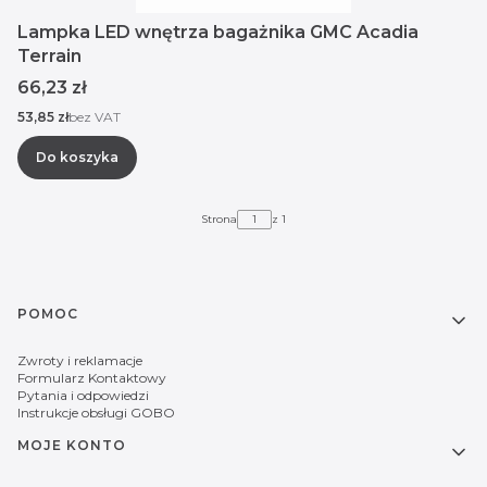
Lampka LED wnętrza bagażnika GMC Acadia
Terrain
Cena
66,23 zł
Cena
53,85 zł
bez VAT
Do koszyka
Strona
z 1
Linki w stopce
POMOC
Zwroty i reklamacje
Formularz Kontaktowy
Pytania i odpowiedzi
Instrukcje obsługi GOBO
MOJE KONTO