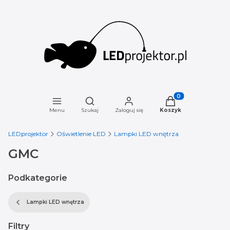
Otwórz wyszukiwarkę
Produkty w koszyku
Menu
Szukaj
Zaloguj się
Koszyk
LEDprojektor
Oświetlenie LED
Lampki LED wnętrza
GMC
Podkategorie
Lampki LED wnętrza
Filtry