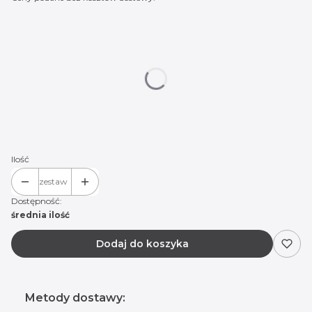
Wybierz wariant produktu:
Poszczególne warianty mogą różnić się ceną
*
Logo do wyboru:
KIA 01
KIA 02
KIA 03
KIA 04
KIA 05
KIA 06
(+30,00 zł)
KIA 07
(+30,00 zł)
KIA 08
(+30,00 zł)
Ilość
zestaw
Dostępność:
średnia ilość
Dodaj do koszyka
Metody dostawy: