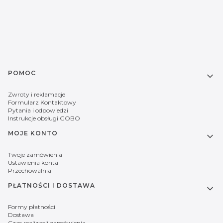
Linki w stopce
POMOC
Zwroty i reklamacje
Formularz Kontaktowy
Pytania i odpowiedzi
Instrukcje obsługi GOBO
MOJE KONTO
Twoje zamówienia
Ustawienia konta
Przechowalnia
PŁATNOŚCI I DOSTAWA
Formy płatności
Dostawa
Czas realizacji zamówienia