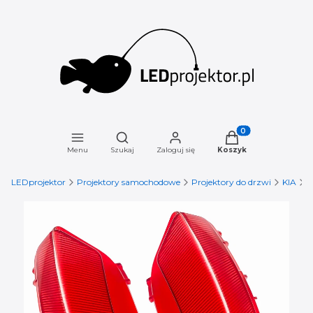
Otwórz wyszukiwarkę
Produkty w koszyku
Menu
Szukaj
Zaloguj się
Koszyk
LEDprojektor
Projektory samochodowe
Projektory do drzwi
KIA
P