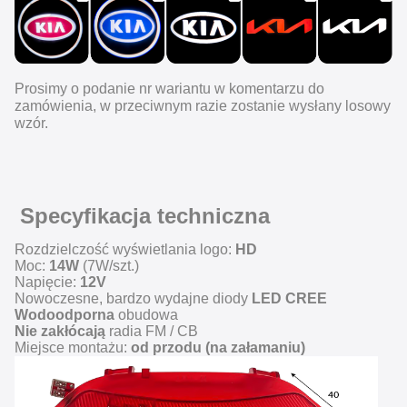
Prosimy o podanie nr wariantu w komentarzu do
zamówienia, w przeciwnym razie zostanie wysłany losowy
wzór.
Specyfikacja techniczna
Rozdzielczość wyświetlania logo:
HD
Moc:
14W
(7W/szt.)
Napięcie:
12V
Nowoczesne, bardzo wydajne diody
LED CREE
Wodoodporna
obudowa
Nie zakłócają
radia FM / CB
Miejsce montażu:
od przodu (na załamaniu)