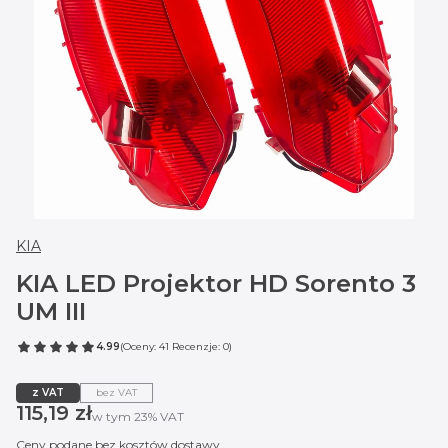
KIA
KIA LED Projektor HD Sorento 3
UM III
4.99
(Oceny: 41 Recenzje: 0)
z VAT
bez VAT
Cena
115,19 zł
w tym 23% VAT
w tym
23%
VAT
Ceny podane bez kosztów dostawy.