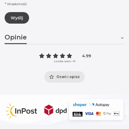
*
Wiadomość
Wyślij
Opinie
4.99
Liczba ocen: 41
Oceń i opisz