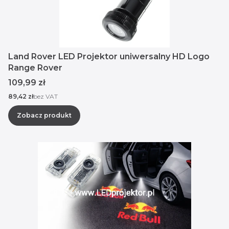
Land Rover LED Projektor uniwersalny HD Logo
Range Rover
Cena
109,99 zł
Cena
89,42 zł
bez VAT
Zobacz produkt