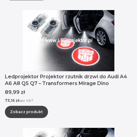
Ledprojektor Projektor rzutnik drzwi do Audi A4
A6 A8 Q5 Q7 – Transformers Mirage Dino
Cena
89,99 zł
Cena
73,16 zł
bez VAT
Zobacz produkt