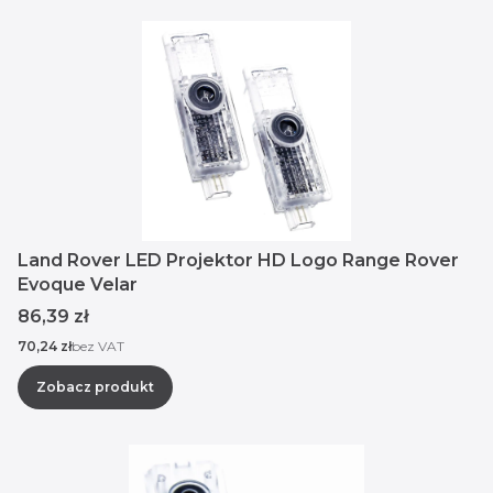
Land Rover LED Projektor HD Logo Range Rover
Evoque Velar
Cena
86,39 zł
Cena
70,24 zł
bez VAT
Zobacz produkt