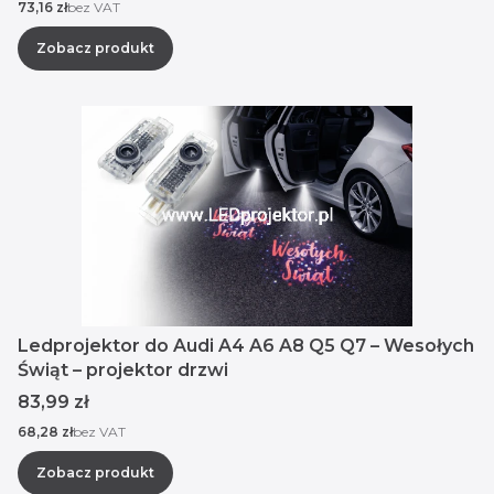
Cena
73,16 zł
bez VAT
Zobacz produkt
Ledprojektor do Audi A4 A6 A8 Q5 Q7 – Wesołych
Świąt – projektor drzwi
Cena
83,99 zł
Cena
68,28 zł
bez VAT
Zobacz produkt