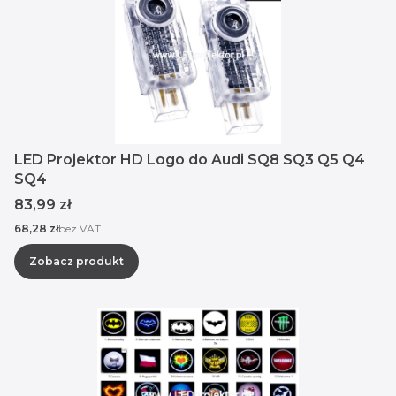
LED Projektor HD Logo do Audi SQ8 SQ3 Q5 Q4
SQ4
Cena
83,99 zł
Cena
68,28 zł
bez VAT
Zobacz produkt