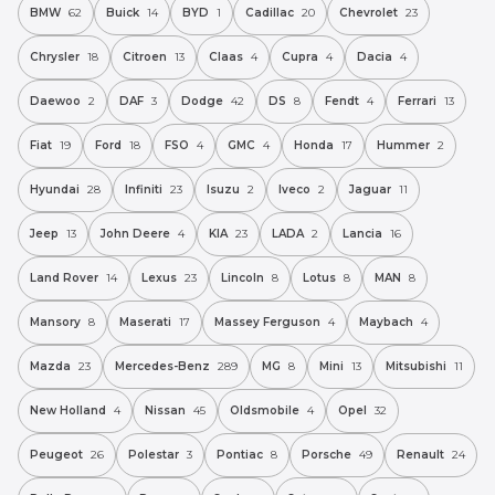
BMW
62
Buick
14
BYD
1
Cadillac
20
Chevrolet
23
Chrysler
18
Citroen
13
Claas
4
Cupra
4
Dacia
4
Daewoo
2
DAF
3
Dodge
42
DS
8
Fendt
4
Ferrari
13
Fiat
19
Ford
18
FSO
4
GMC
4
Honda
17
Hummer
2
Hyundai
28
Infiniti
23
Isuzu
2
Iveco
2
Jaguar
11
Jeep
13
John Deere
4
KIA
23
LADA
2
Lancia
16
Land Rover
14
Lexus
23
Lincoln
8
Lotus
8
MAN
8
Mansory
8
Maserati
17
Massey Ferguson
4
Maybach
4
Mazda
23
Mercedes-Benz
289
MG
8
Mini
13
Mitsubishi
11
New Holland
4
Nissan
45
Oldsmobile
4
Opel
32
Peugeot
26
Polestar
3
Pontiac
8
Porsche
49
Renault
24