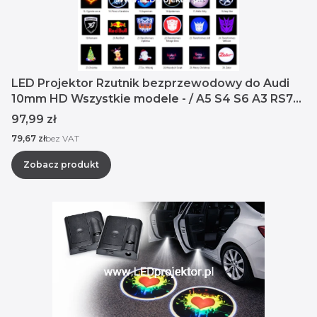
LED Projektor Rzutnik bezprzewodowy do Audi
10mm HD Wszystkie modele - / A5 S4 S6 A3 RS7
SQ3
Cena
97,99 zł
Cena
79,67 zł
bez VAT
Zobacz produkt