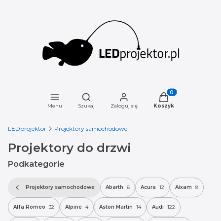
Otwórz wyszukiwarkę
Produkty w koszyku
Menu
Szukaj
Zaloguj się
Koszyk
LEDprojektor
Projektory samochodowe
Projektory do drzwi
Podkategorie
Projektory samochodowe
Abarth
6
Acura
12
Aixam
8
Alfa Romeo
32
Alpine
4
Aston Martin
14
Audi
122