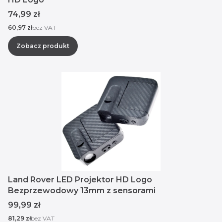
Cena
74,99 zł
Cena
60,97 zł
bez VAT
Zobacz produkt
Land Rover LED Projektor HD Logo
Bezprzewodowy 13mm z sensorami
Cena
99,99 zł
Cena
81,29 zł
bez VAT