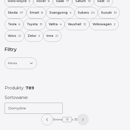
Rolls-Royce
5
Rover
8
Saab
17
Saturn
10
Seat
43
Skoda
47
Smart
8
Ssangyong
4
Subaru
24
Suzuki
10
Tesla
6
Toyota
31
Valtra
4
Vauxhall
12
Volkswagen
2
Volvo
21
Zetor
4
Inne
21
Filtry
Marka
Koniec filtrów
Produkty:
789
Lista produktów
Sortowanie:
Domyślne
Strona
z 33
Poprzednie produkty
Następne produkty