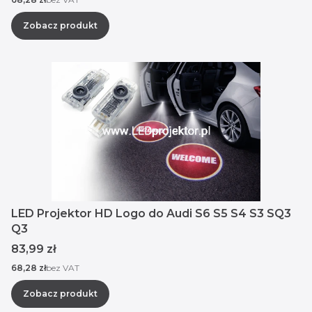
Zobacz produkt
LED Projektor HD Logo do Audi S6 S5 S4 S3 SQ3
Q3
Cena
83,99 zł
Cena
68,28 zł
bez VAT
Zobacz produkt