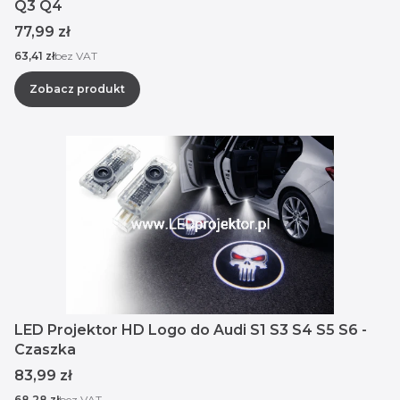
Q3 Q4
Cena
77,99 zł
Cena
63,41 zł
bez VAT
Zobacz produkt
LED Projektor HD Logo do Audi S1 S3 S4 S5 S6 -
Czaszka
Cena
83,99 zł
Cena
68,28 zł
bez VAT