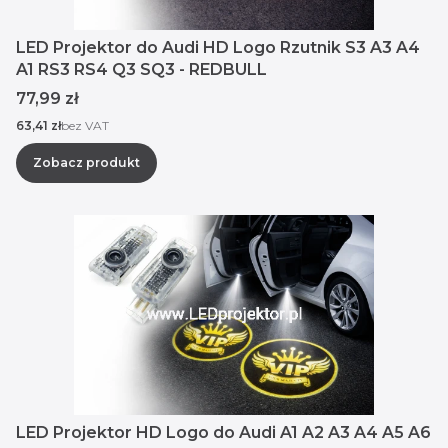
LED Projektor do Audi HD Logo Rzutnik S3 A3 A4
A1 RS3 RS4 Q3 SQ3 - REDBULL
Cena
77,99 zł
Cena
63,41 zł
bez VAT
Zobacz produkt
LED Projektor HD Logo do Audi A1 A2 A3 A4 A5 A6