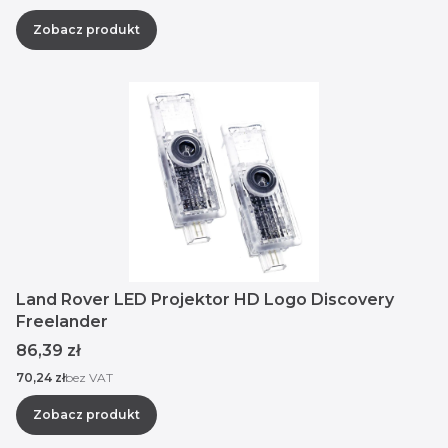
Zobacz produkt
Land Rover LED Projektor HD Logo Discovery
Freelander
Cena
86,39 zł
Cena
70,24 zł
bez VAT
Zobacz produkt