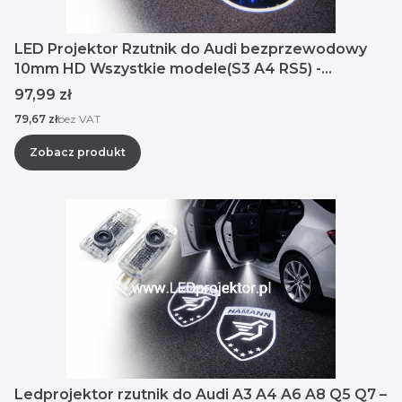
LED Projektor Rzutnik do Audi bezprzewodowy
10mm HD Wszystkie modele(S3 A4 RS5) -
Kolorowe Serce
Cena
97,99 zł
Cena
79,67 zł
bez VAT
Zobacz produkt
Ledprojektor rzutnik do Audi A3 A4 A6 A8 Q5 Q7 –