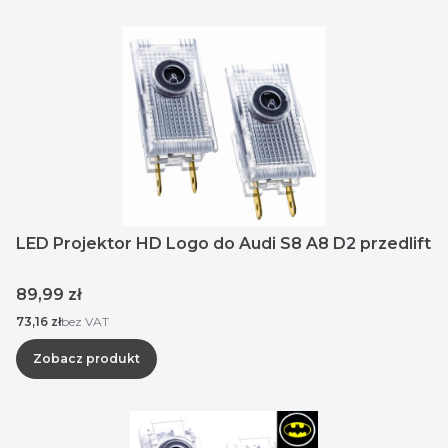
LED Projektor HD Logo do Audi S8 A8 D2 przedlift
Cena
89,99 zł
Cena
73,16 zł
bez VAT
Zobacz produkt