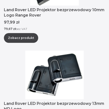
Land Rover LED Projektor bezprzewodowy 10mm
Logo Range Rover
Cena
97,99 zł
Cena
79,67 zł
bez VAT
Zobacz produkt
Land Rover LED Projektor bezprzewodowy 13mm
HD Logo