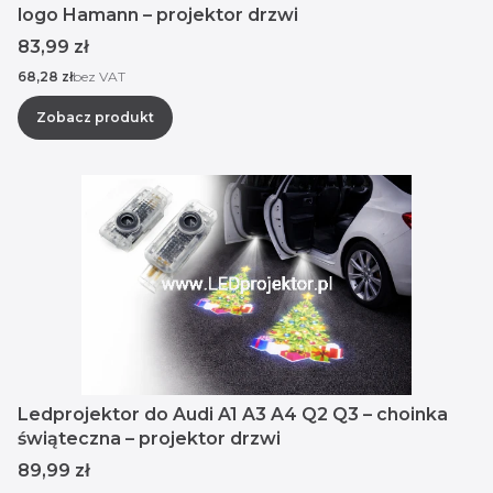
logo Hamann – projektor drzwi
Cena
83,99 zł
Cena
68,28 zł
bez VAT
Zobacz produkt
Ledprojektor do Audi A1 A3 A4 Q2 Q3 – choinka
świąteczna – projektor drzwi
Cena
89,99 zł