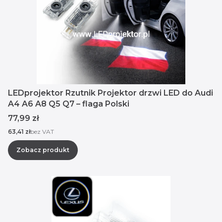
LEDprojektor Rzutnik Projektor drzwi LED do Audi
A4 A6 A8 Q5 Q7 – flaga Polski
Cena
77,99 zł
Cena
63,41 zł
bez VAT
Zobacz produkt