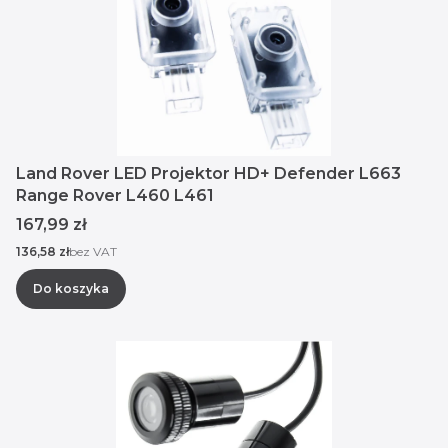
Land Rover LED Projektor HD+ Defender L663
Range Rover L460 L461
Cena
167,99 zł
Cena
136,58 zł
bez VAT
Do koszyka