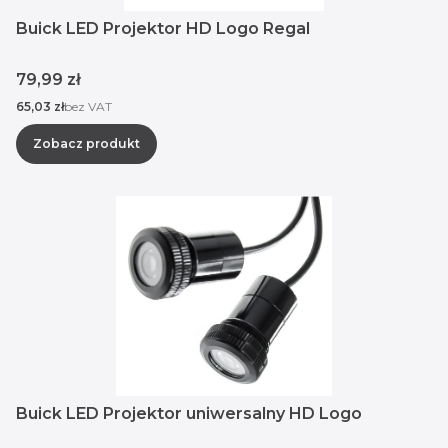
Buick LED Projektor HD Logo Regal
Cena
79,99 zł
Cena
65,03 zł
bez VAT
Zobacz produkt
Buick LED Projektor uniwersalny HD Logo