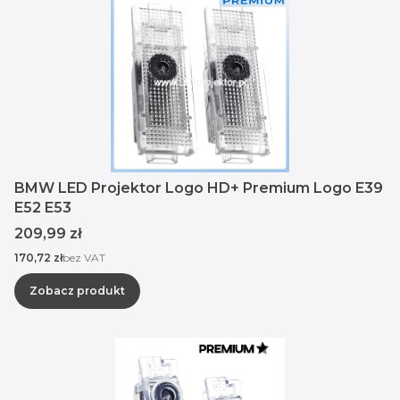
BMW LED Projektor Logo HD+ Premium Logo E39
E52 E53
Cena
209,99 zł
Cena
170,72 zł
bez VAT
Zobacz produkt