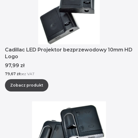
Cadillac LED Projektor bezprzewodowy 10mm HD
Logo
Cena
97,99 zł
Cena
79,67 zł
bez VAT
Zobacz produkt