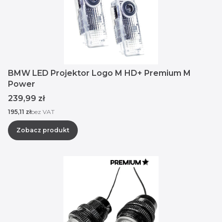
BMW LED Projektor Logo M HD+ Premium M
Power
Cena
239,99 zł
Cena
195,11 zł
bez VAT
Zobacz produkt