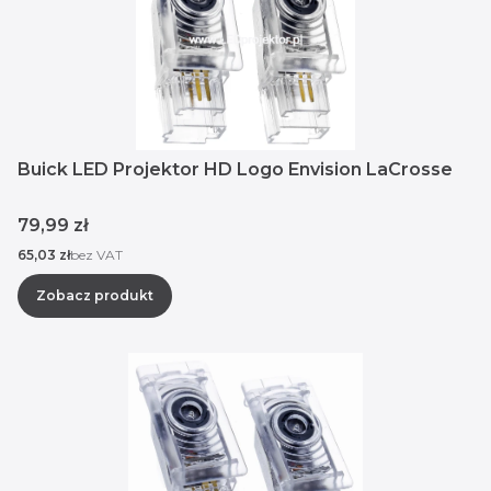
Buick LED Projektor HD Logo Envision LaCrosse
Cena
79,99 zł
Cena
65,03 zł
bez VAT
Zobacz produkt