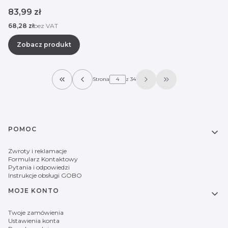
Cena
83,99 zł
Cena
68,28 zł
bez VAT
Zobacz produkt
Strona
z 34
Wróć do pierwszej strony z produktami
Przejdź do ostatni
Linki w stopce
POMOC
Zwroty i reklamacje
Formularz Kontaktowy
Pytania i odpowiedzi
Instrukcje obsługi GOBO
MOJE KONTO
Twoje zamówienia
Ustawienia konta