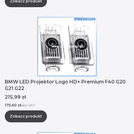
Zobacz produkt
BMW LED Projektor Logo HD+ Premium F40 G20
G21 G22
Cena
215,99 zł
Cena
175,60 zł
bez VAT
Zobacz produkt