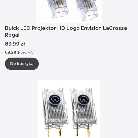
Buick LED Projektor HD Logo Envision LaCrosse
Regal
Cena
83,99 zł
Cena
68,28 zł
bez VAT
Do koszyka