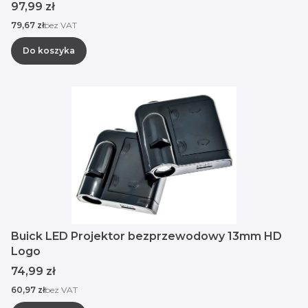
Cena
97,99 zł
Cena
79,67 zł
bez VAT
Do koszyka
Buick LED Projektor bezprzewodowy 13mm HD
Logo
Cena
74,99 zł
Cena
60,97 zł
bez VAT