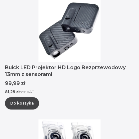
Buick LED Projektor HD Logo Bezprzewodowy
13mm z sensorami
Cena
99,99 zł
Cena
81,29 zł
bez VAT
Do koszyka