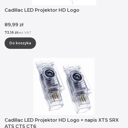
Cadillac LED Projektor HD Logo
Cena
89,99 zł
Cena
73,16 zł
bez VAT
Do koszyka
Cadillac LED Projektor HD Logo + napis XTS SRX
ATS CT5 CT6