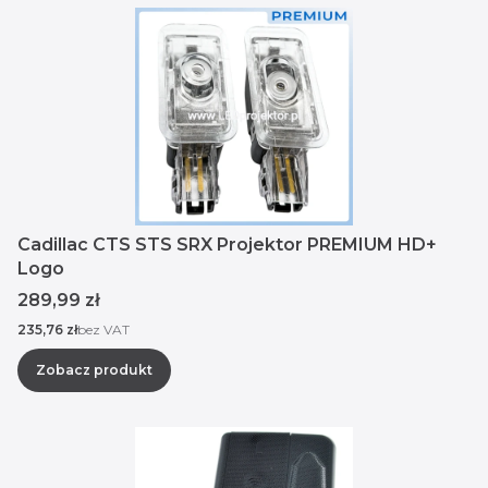
Cadillac CTS STS SRX Projektor PREMIUM HD+
Logo
Cena
289,99 zł
Cena
235,76 zł
bez VAT
Zobacz produkt