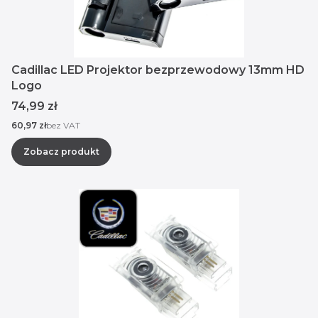
Cadillac LED Projektor bezprzewodowy 13mm HD
Logo
Cena
74,99 zł
Cena
60,97 zł
bez VAT
Zobacz produkt