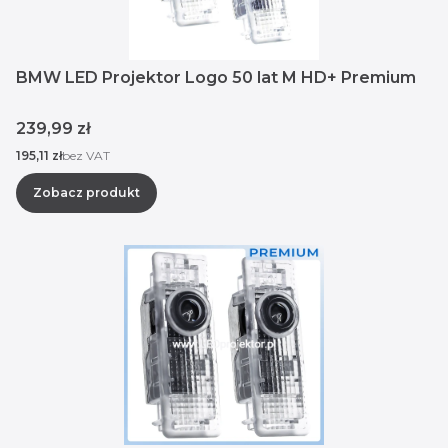
BMW LED Projektor Logo 50 lat M HD+ Premium
Cena
239,99 zł
Cena
195,11 zł
bez VAT
Zobacz produkt