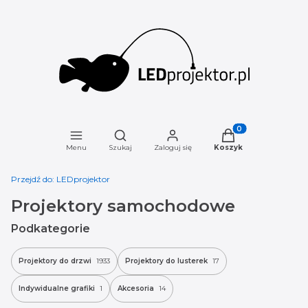
Otwórz wyszukiwarkę
Produkty w koszyku
Menu
Szukaj
Zaloguj się
Koszyk
Przejdź do:
LEDprojektor
Projektory samochodowe
Podkategorie
Projektory do drzwi
1933
Projektory do lusterek
17
Indywidualne grafiki
1
Akcesoria
14