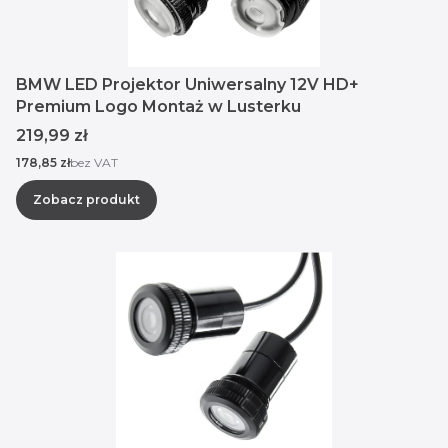
BMW LED Projektor Uniwersalny 12V HD+
Premium Logo Montaż w Lusterku
Cena
219,99 zł
Cena
178,85 zł
bez VAT
Zobacz produkt