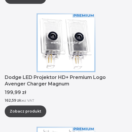
Dodge LED Projektor HD+ Premium Logo
Avenger Charger Magnum
Cena
199,99 zł
Cena
162,59 zł
bez VAT
Zobacz produkt