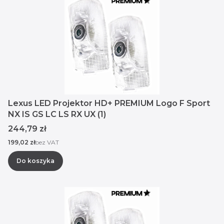
Lexus LED Projektor HD+ PREMIUM Logo F Sport
NX IS GS LC LS RX UX (1)
Cena
244,79 zł
Cena
199,02 zł
bez VAT
Do koszyka