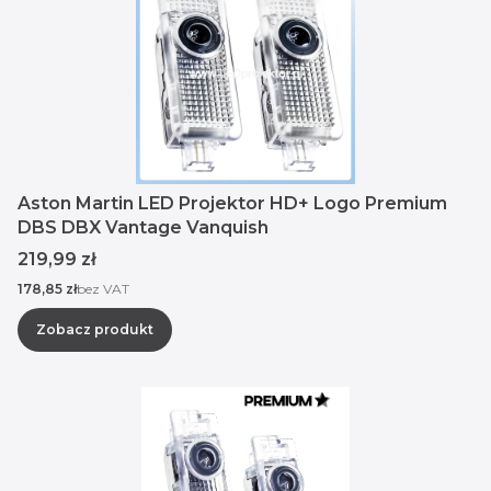
Aston Martin LED Projektor HD+ Logo Premium
DBS DBX Vantage Vanquish
Cena
219,99 zł
Cena
178,85 zł
bez VAT
Zobacz produkt