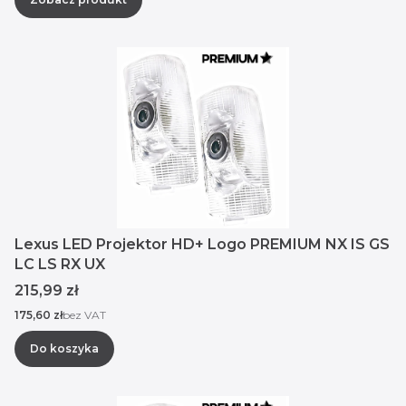
Lexus LED Projektor HD+ Logo PREMIUM NX IS GS
LC LS RX UX
Cena
215,99 zł
Cena
175,60 zł
bez VAT
Do koszyka