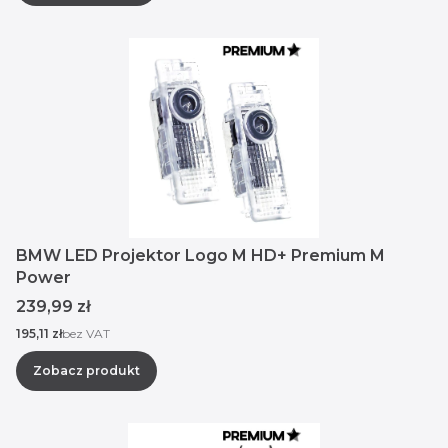
BMW LED Projektor Logo M HD+ Premium M
Power
Cena
239,99 zł
Cena
195,11 zł
bez VAT
Zobacz produkt