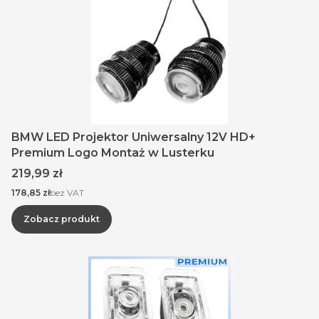
BMW LED Projektor Uniwersalny 12V HD+
Premium Logo Montaż w Lusterku
Cena
219,99 zł
Cena
178,85 zł
bez VAT
Zobacz produkt