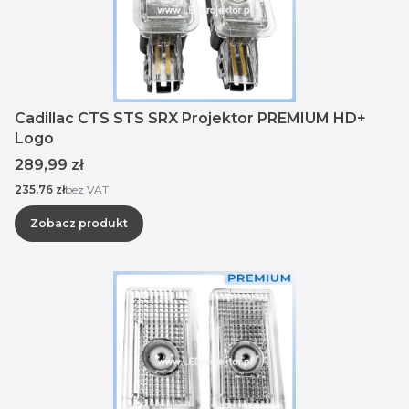
Cadillac CTS STS SRX Projektor PREMIUM HD+
Logo
Cena
289,99 zł
Cena
235,76 zł
bez VAT
Zobacz produkt