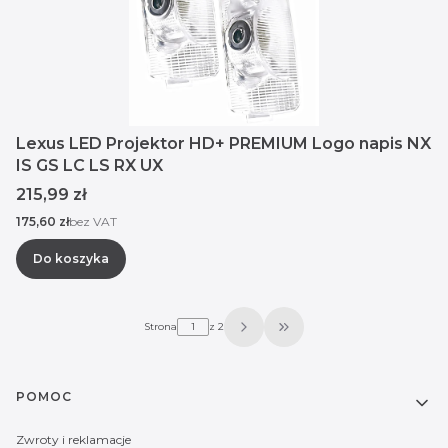
Lexus LED Projektor HD+ PREMIUM Logo napis NX
IS GS LC LS RX UX
Cena
215,99 zł
Cena
175,60 zł
bez VAT
Do koszyka
Strona
z 2
Przejdź do ostatniej str
Linki w stopce
POMOC
Zwroty i reklamacje