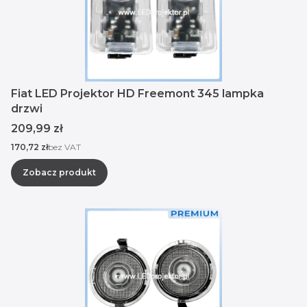
Fiat LED Projektor HD Freemont 345 lampka
drzwi
Cena
209,99 zł
Cena
170,72 zł
bez VAT
Zobacz produkt