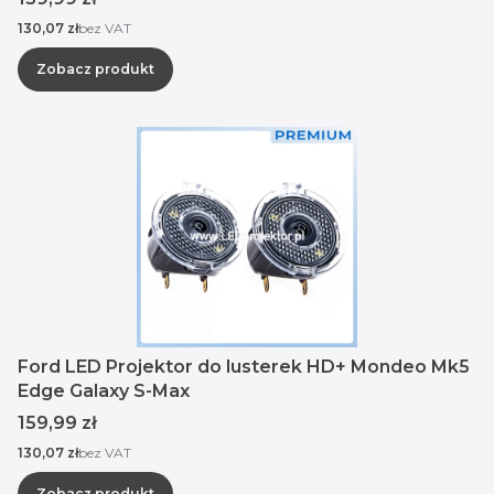
Cena
130,07 zł
bez VAT
Zobacz produkt
Ford LED Projektor do lusterek HD+ Mondeo Mk5
Edge Galaxy S-Max
Cena
159,99 zł
Cena
130,07 zł
bez VAT
Zobacz produkt