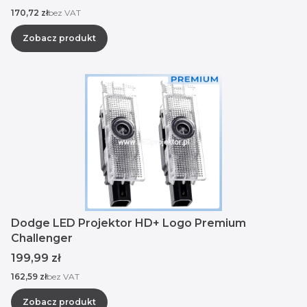
Cena
170,72 zł
bez VAT
Zobacz produkt
Dodge LED Projektor HD+ Logo Premium
Challenger
Cena
199,99 zł
Cena
162,59 zł
bez VAT
Zobacz produkt