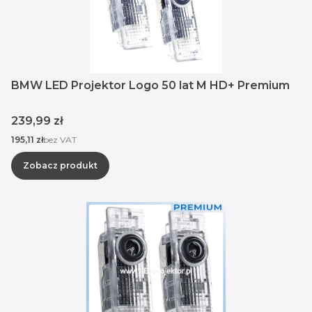
BMW LED Projektor Logo 50 lat M HD+ Premium
Cena
239,99 zł
Cena
195,11 zł
bez VAT
Zobacz produkt