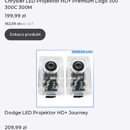
Chrysler LED Projektor HD+ Premium Logo 300
300C 300M
Cena
199,99 zł
Cena
162,59 zł
bez VAT
Zobacz produkt
Dodge LED Projektor HD+ Journey
Cena
209,99 zł