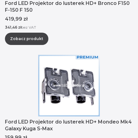
Ford LED Projektor do lusterek HD+ Bronco F150
F-150 F 150
Cena
419,99 zł
Cena
341,46 zł
bez VAT
Zobacz produkt
Ford LED Projektor do lusterek HD+ Mondeo Mk4
Galaxy Kuga S-Max
Cena
159,99 zł