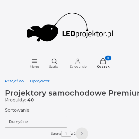
Otwórz wyszukiwarkę
Produkty w koszyku
Menu
Szukaj
Zaloguj się
Koszyk
Przejdź do:
LEDprojektor
Projektory samochodowe Premi
Produkty:
40
Lista produktów
Sortowanie:
Domyślne
Strona
z 2
Następne produkty