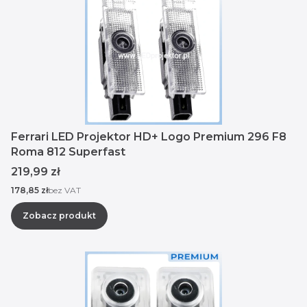
Ferrari LED Projektor HD+ Logo Premium 296 F8
Roma 812 Superfast
Cena
219,99 zł
Cena
178,85 zł
bez VAT
Zobacz produkt