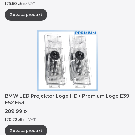
Cena
175,60 zł
bez VAT
Zobacz produkt
BMW LED Projektor Logo HD+ Premium Logo E39
E52 E53
Cena
209,99 zł
Cena
170,72 zł
bez VAT
Zobacz produkt