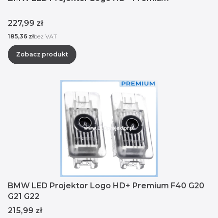
Cena
227,99 zł
Cena
185,36 zł
bez VAT
Zobacz produkt
BMW LED Projektor Logo HD+ Premium F40 G20
G21 G22
Cena
215,99 zł