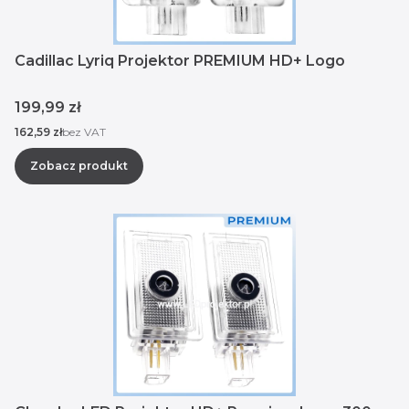
Cadillac Lyriq Projektor PREMIUM HD+ Logo
Cena
199,99 zł
Cena
162,59 zł
bez VAT
Zobacz produkt