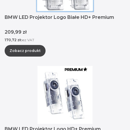
BMW LED Projektor Logo Białe HD+ Premium
Cena
209,99 zł
Cena
170,72 zł
bez VAT
Zobacz produkt
BMW LED Projektor Logo HD+ Premium