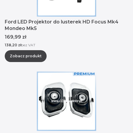
Ford LED Projektor do lusterek HD Focus Mk4
Mondeo Mk5
Cena
169,99 zł
Cena
138,20 zł
bez VAT
Zobacz produkt