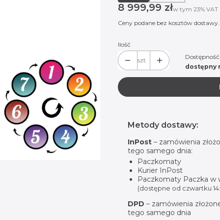
Cena
8 999,99 zł
w tym 23% VAT
w tym
23%
VAT
Ceny podane bez kosztów dostawy.
Ilość
Dostępność
szt.
dostępny 
Metody dostawy:
InPost
– zamówienia złożo
tego samego dnia:
Paczkomaty
Kurier InPost
Paczkomaty Paczka w
(dostępne od czwartku 14:
DPD
– zamówienia złożone
tego samego dnia