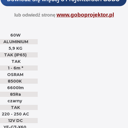
www.goboprojektor.pl
lub odwiedź stronę
60W
ALUMINIUM
5,9 KG
TAK (IP65)
TAK
1 - 6m *
OSRAM
8500K
6600lm
85Ra
czarny
TAK
220 - 250 AC
12V DC
YF-G7-X60