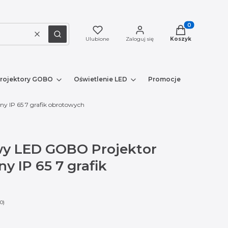
Produkty w kosz
Wyczyść
Szukaj
Ulubione
Zaloguj się
Koszyk
rojektory GOBO
Oświetlenie LED
Promocje
Nowe prod
 IP 65 7 grafik obrotowych
y LED GOBO Projektor
y IP 65 7 grafik
0)