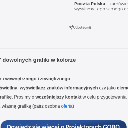
Poczta Polska
– zamówien
wysyłamy tego samego dn
Udostępnij
7 dowolnych grafiki w kolorze
tku
wewnętrznego i zewnętrznego
świetlna
,
wyświetlacz znaków informacyjnych
czy jako
elem
rafikę
. Prosimy o
wcześniejszy kontakt
w celu przygotowania p
 własną grafiką (patrz osobna
oferta
)