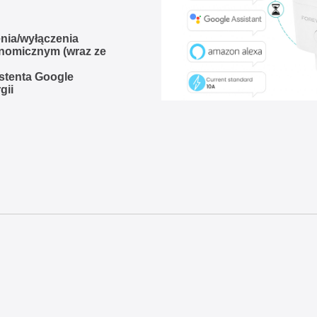
nia/wyłączenia
onomicznym (wraz ze
stenta Google
gii