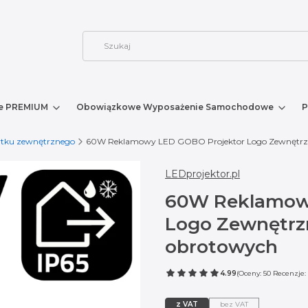
e PREMIUM
Obowiązkowe Wyposażenie Samochodowe
P
ytku zewnętrznego
60W Reklamowy LED GOBO Projektor Logo Zewnętrzny
LEDprojektor.pl
60W Reklamow
Logo Zewnętrzn
obrotowych
4.99
(Oceny: 50 Recenzje: 
z VAT
bez VAT