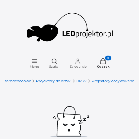
Otwórz wyszukiwarkę
Produkty w koszyku
Menu
Szukaj
Zaloguj się
Koszyk
ory samochodowe
Projektory do drzwi
BMW
Projektory dedykowane