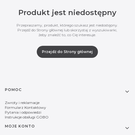
Produkt jest niedostępny
Przepraszamy, produkt, którego szukasz jest niedostępny.
Przejdź do Strony głównej lub skorzystaj z wyszukiwarki,
żeby znaleźć to, co Cię interesuje.
Przejdź do Strony głównej
Linki w stopce
POMOC
Zwroty i reklamacje
Formularz Kontaktowy
Pytania i odpowiedzi
Instrukcje obsługi GOBO
MOJE KONTO