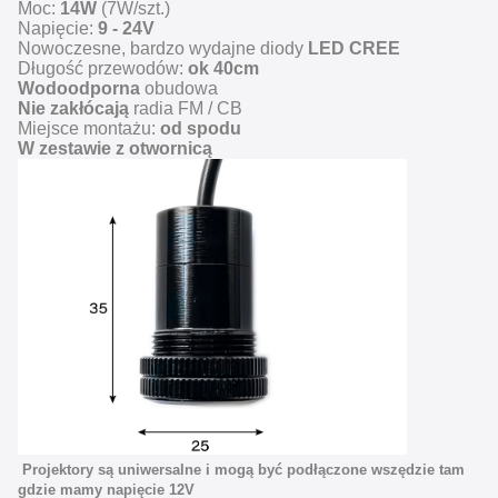
Moc:
14W
(7W/szt.)
Napięcie:
9 - 24V
Nowoczesne, bardzo wydajne diody
LED CREE
Długość przewodów:
ok 40cm
Wodoodporna
obudowa
Nie zakłócają
radia FM / CB
Miejsce montażu:
od spodu
W zestawie z otwornicą
Projektory są uniwersalne i mogą być podłączone wszędzie tam
gdzie mamy napięcie 12V