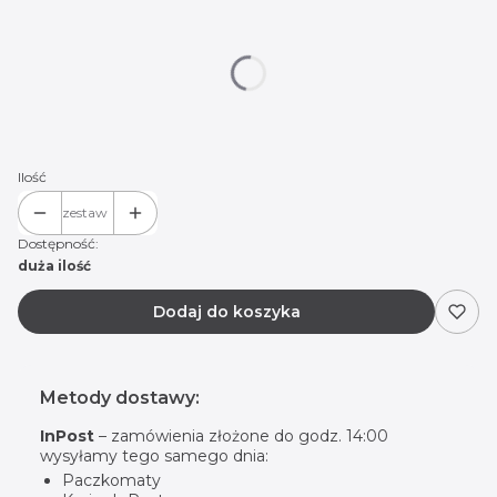
Wybierz wariant produktu:
Poszczególne warianty mogą różnić się ceną
*
Logo do wyboru:
Seat 01
Seat 02
Seat 03
Seat Cupra
Seat Cupra R
Ilość
zestaw
Dostępność:
duża ilość
Dodaj do koszyka
Metody dostawy:
InPost
– zamówienia złożone do godz. 14:00
wysyłamy tego samego dnia:
Paczkomaty