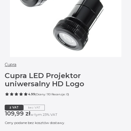
Cupra
Cupra LED Projektor
uniwersalny HD Logo
4.99
(Oceny: 110 Recenzje: 0)
z VAT
bez VAT
Cena
109,99 zł
w tym 23% VAT
w tym
23%
VAT
Ceny podane bez kosztów dostawy.