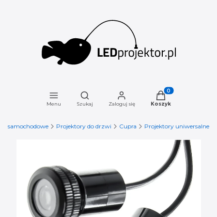
Otwórz wyszukiwarkę
Produkty w koszyku
Menu
Szukaj
Zaloguj się
Koszyk
ory samochodowe
Projektory do drzwi
Cupra
Projektory uniwersalne