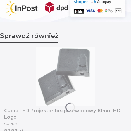
Sprawdź również
Cupra LED Projektor bezprzewodowy 10mm HD
Logo
PRODUCENT
CUPRA
Cena
97,99 zł