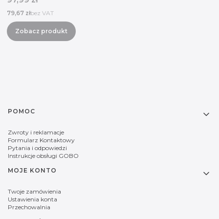
Cena
79,67 zł
bez VAT
Zobacz produkt
Linki w stopce
POMOC
Zwroty i reklamacje
Formularz Kontaktowy
Pytania i odpowiedzi
Instrukcje obsługi GOBO
MOJE KONTO
Twoje zamówienia
Ustawienia konta
Przechowalnia