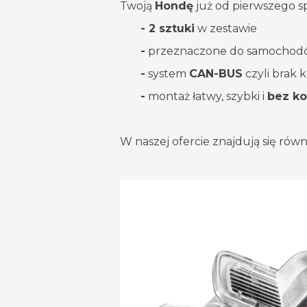
Twoją
Hondę
już od pierwszego sp
- 2 sztuki
w zestawie
-
przeznaczone do samochod
-
system
CAN-BUS
czyli brak 
-
montaż łatwy, szybki i
bez ko
W naszej ofercie znajdują się rów