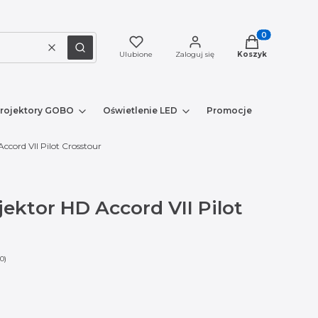
Produkty w kosz
Wyczyść
Szukaj
Ulubione
Zaloguj się
Koszyk
rojektory GOBO
Oświetlenie LED
Promocje
Nowe prod
cord VII Pilot Crosstour
ektor HD Accord VII Pilot
0)