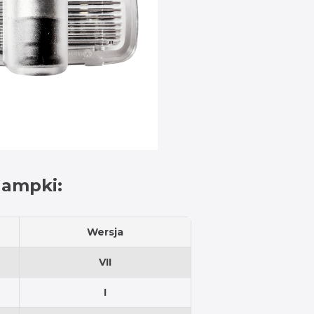
 lampki:
Wersja
VII
I