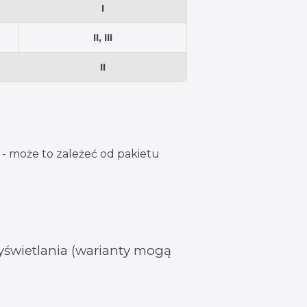
I
II, III
II
- może to zależeć od pakietu
świetlania (warianty mogą