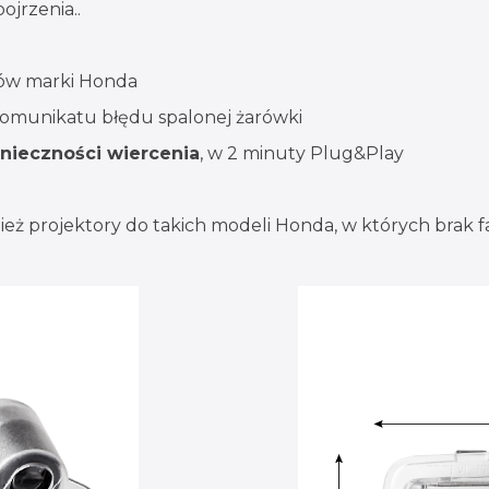
ojrzenia..
ów marki Honda
komunikatu błędu spalonej żarówki
nieczności wiercenia
, w 2 minuty Plug&Play
nież projektory do takich modeli Honda, w których brak 