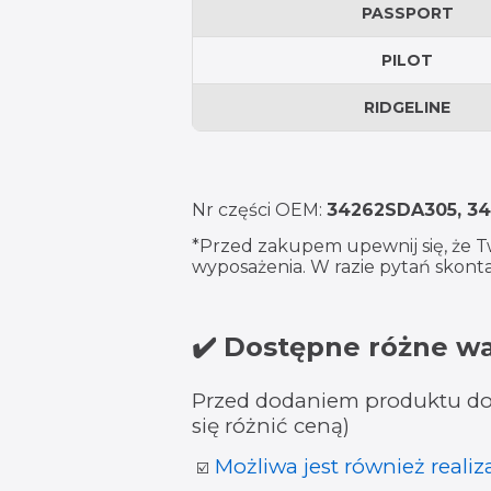
PASSPORT
PILOT
RIDGELINE
Nr części OEM:
34262SDA305, 3
*Przed zakupem upewnij się, że T
wyposażenia. W razie pytań skontak
✔️ Dostępne różne w
Przed dodaniem produktu do 
się różnić ceną)
Możliwa jest również reali
☑️