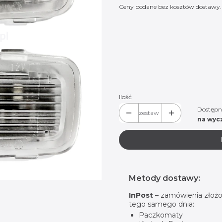
Ceny podane bez kosztów dostawy.
Wybierz wariant produktu:
Poszczególne warianty mogą różnić
*
Logo do wyboru:
Wybierz
Ilość
Dostępn
zestaw
na wyc
Metody dostawy:
InPost
– zamówienia złożo
tego samego dnia:
Paczkomaty