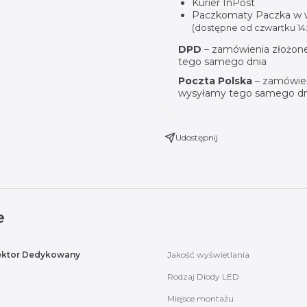
Kurier InPost
Paczkomaty Paczka w
(dostępne od czwartku 14:
DPD
– zamówienia złożone
tego samego dnia
Poczta Polska
– zamówien
wysyłamy tego samego dn
Udostępnij
e
ektor Dedykowany
Jakość wyświetlania
Rodzaj Diody LED
Miejsce montażu