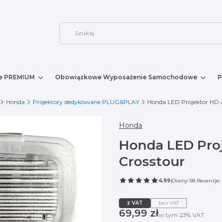
e PREMIUM
Obowiązkowe Wyposażenie Samochodowe
P
Honda
Projektory dedykowane PLUG&PLAY
Honda LED Projektor HD Ac
Honda
Honda LED Proj
Crosstour
4.99
(Oceny: 58 Recenzje: 
z VAT
bez VAT
Cena
69,99 zł
w tym 23% VAT
w tym
23%
VAT