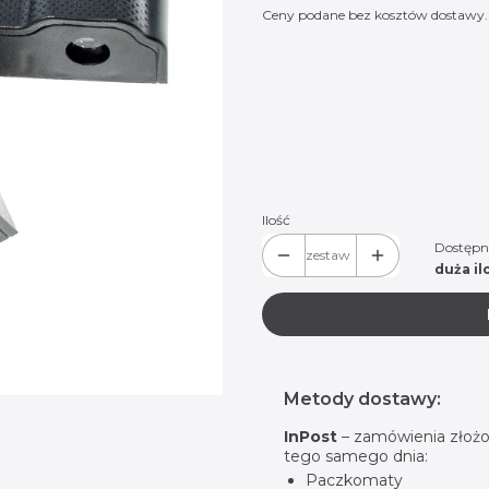
Ceny podane bez kosztów dostawy.
Wybierz wariant produktu:
Poszczególne warianty mogą różnić
*
Logo do wyboru:
Hummer 01
Hummer 02
Ilość
Dostępn
zestaw
duża il
Metody dostawy:
InPost
– zamówienia złożo
tego samego dnia:
Paczkomaty