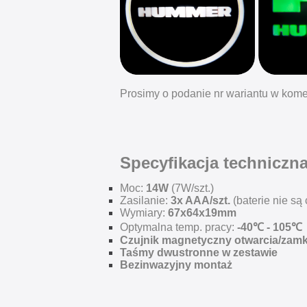
Prosimy o podanie nr wariantu w kome
Specyfikacja techniczn
Moc:
14W
(7W/szt.)
Zasilanie:
3x AAA/szt.
(baterie nie są
Wymiary:
67x64x19mm
Optymalna temp. pracy:
-40℃ - 105℃
Czujnik magnetyczny otwarcia/zamk
Taśmy dwustronne w zestawie
Bezinwazyjny montaż