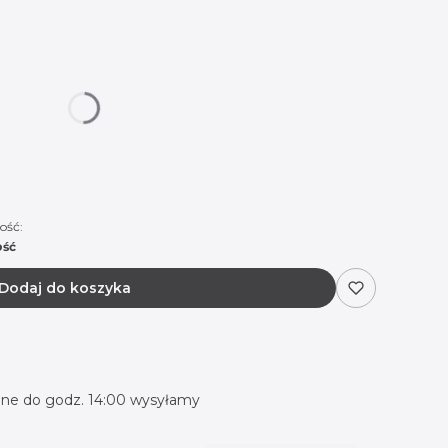
 się ceną
ość:
ość
Dodaj do koszyka
ne do godz. 14:00 wysyłamy