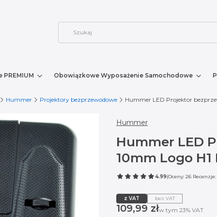
e PREMIUM
Obowiązkowe Wyposażenie Samochodowe
P
Hummer
Projektory bezprzewodowe
Hummer LED Projektor bezprz
Hummer
Hummer LED P
10mm Logo H1 
4.99
(Oceny: 26 Recenzje:
z VAT
bez VAT
Cena
109,99 zł
w tym 23% VAT
w tym
23%
VAT