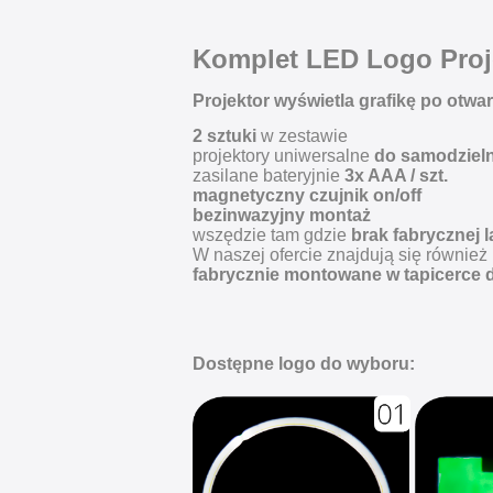
Komplet LED Logo Proj
Projektor wyświetla grafikę po otwar
2 sztuki
w zestawie
projektory uniwersalne
do samodziel
zasilane bateryjnie
3x AAA / szt.
magnetyczny czujnik on/off
bezinwazyjny montaż
wszędzie tam gdzie
brak fabrycznej 
W naszej ofercie znajdują się również
fabrycznie montowane w tapicerce 
Dostępne logo do wyboru: