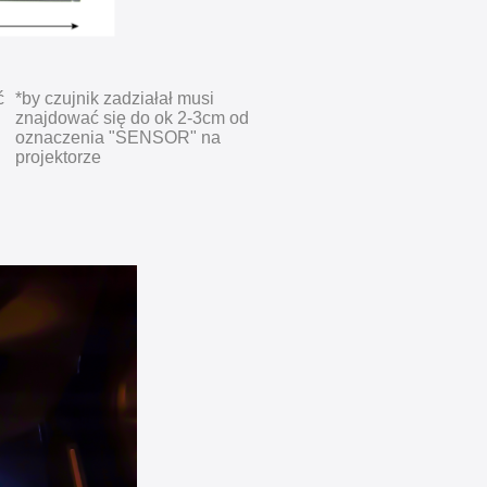
ć
*by czujnik zadziałał musi
znajdować się do ok 2-3cm od
oznaczenia "SENSOR" na
projektorze