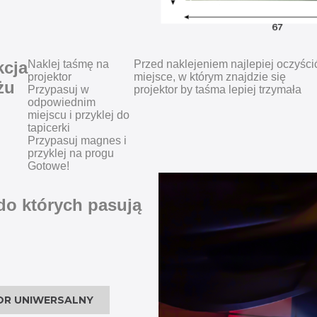
kcja
Naklej taśmę na
Przed naklejeniem najlepiej oczyści
projektor
miejsce, w którym znajdzie się
żu
Przypasuj w
projektor by taśma lepiej trzymała
odpowiednim
miejscu i przyklej do
tapicerki
Przypasuj magnes i
przyklej na progu
Gotowe!
 do których pasują
OR UNIWERSALNY