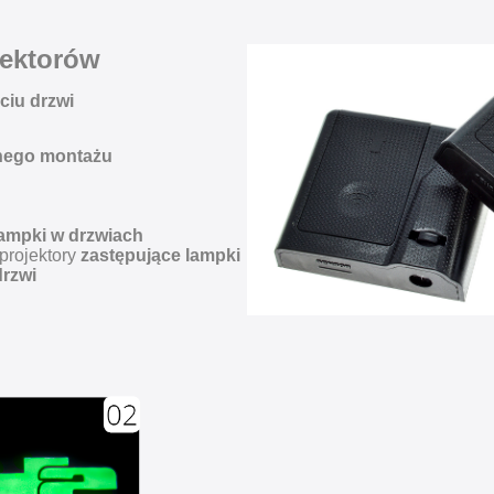
ektorów
ciu drzwi
nego montażu
lampki w drzwiach
 projektory
zastępujące lampki
drzwi