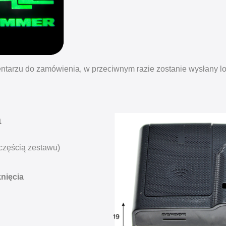
ntarzu do zamówienia, w przeciwnym razie zostanie wysłany l
a
 częścią zestawu)
nięcia