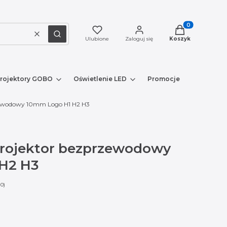
Produkty w kosz
Wyczyść
Szukaj
Ulubione
Zaloguj się
Koszyk
rojektory GOBO
Oświetlenie LED
Promocje
Nowe prod
ewodowy 10mm Logo H1 H2 H3
rojektor bezprzewodowy
H2 H3
 0)