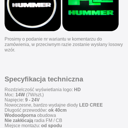
Prosimy o podanie nr wariantu w komentarzu do
zamówienia, w przeciwnym razie zostanie wysłany losowy
wzór.
Specyfikacja techniczna
Rozdzielczość wyświetlania logo:
HD
Moc:
14W
(7W/szt.)
Napięcie:
9 - 24V
Nowoczesne, bardzo wydajne diody
LED CREE
Długość przewodów:
ok 40cm
Wodoodporna
obudowa
Nie zakłócają
radia FM / CB
Miejsce montażu:
od spodu