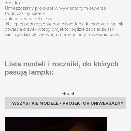
projektor
Umieszczamy projektor w wywierconym otworze
Podłączamy kabelki
Zakładamy panel drzwi
Najlepiej podłączyć się pod oświetlenie kabinowe / czujnik
otwarcia drzwi - wtedy projektor będzie zapalał się tak
samo jak lampki we wnętrzu a więc przy otwieraniu drzwi.
Lista modeli i roczniki, do których
pasują lampki:
Model
WSZYSTKIE MODELE - PROJEKTOR UNIWERSALNY