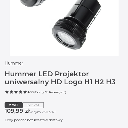
Hummer
Hummer LED Projektor
uniwersalny HD Logo H1 H2 H3
4.99
(Oceny: 71 Recenzje: 0)
z VAT
bez VAT
Cena
109,99 zł
w tym 23% VAT
w tym
23%
VAT
Ceny podane bez kosztów dostawy.