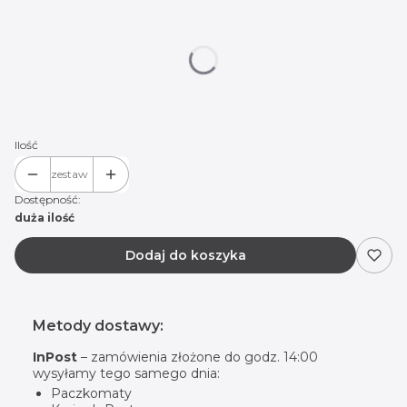
Wybierz wariant produktu:
Poszczególne warianty mogą różnić się ceną
*
Logo do wyboru:
Hummer 01
Hummer 02
Ilość
zestaw
Dostępność:
duża ilość
Dodaj do koszyka
Metody dostawy:
InPost
– zamówienia złożone do godz. 14:00
wysyłamy tego samego dnia:
Paczkomaty