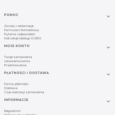
Linki w stopce
POMOC
Zwroty i reklamacje
Formularz Kontaktowy
Pytania i odpowiedzi
Instrukcje obsługi GOBO
MOJE KONTO
Twoje zamówienia
Ustawienia konta
Przechowalnia
PŁATNOŚCI I DOSTAWA
Formy płatności
Dostawa
Czas realizacji zamówienia
INFORMACJE
Regulamin
Polityka prywatności