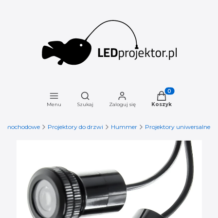
Otwórz wyszukiwarkę
Produkty w koszyku
Menu
Szukaj
Zaloguj się
Koszyk
y samochodowe
Projektory do drzwi
Hummer
Projektory uniwersalne