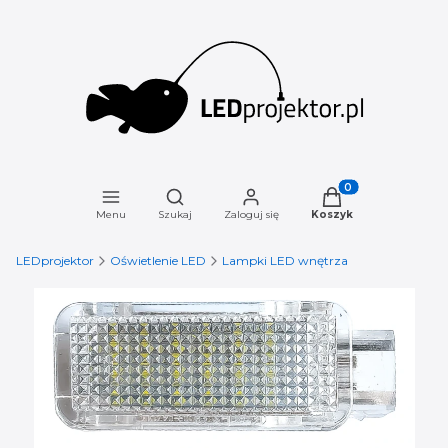
Otwórz wyszukiwarkę
Produkty w koszyku
Menu
Szukaj
Zaloguj się
Koszyk
LEDprojektor
Oświetlenie LED
Lampki LED wnętrza