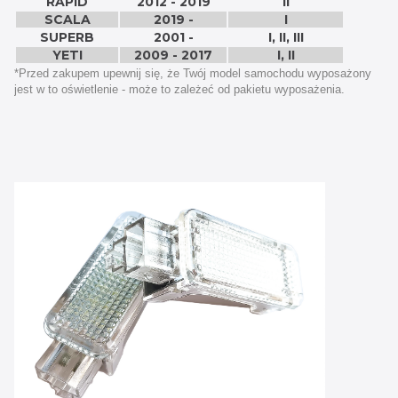
RAPID
2012 - 2019
II
SCALA
2019 -
I
SUPERB
2001 -
I, II, III
YETI
2009 - 2017
I, II
*Przed zakupem upewnij się, że Twój model samochodu wyposażony
jest w to oświetlenie - może to zależeć od pakietu wyposażenia.