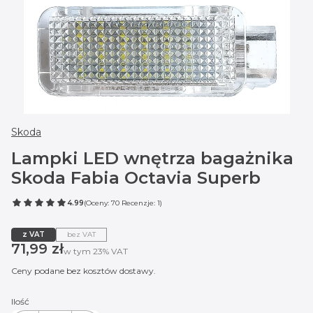
Skoda
Lampki LED wnętrza bagażnika
Skoda Fabia Octavia Superb
4.99
(Oceny: 70 Recenzje: 1)
z VAT
bez VAT
Cena
71,99 zł
w tym 23% VAT
w tym
23%
VAT
Ceny podane bez kosztów dostawy.
Ilość