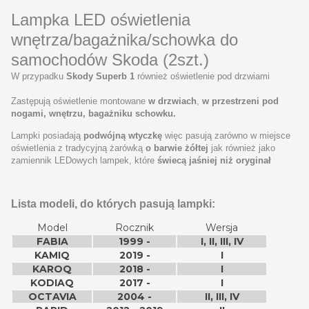
Lampka LED oświetlenia
wnętrza/bagażnika/schowka do
samochodów Skoda (2szt.)
W przypadku
Skody Superb 1
również oświetlenie pod drzwiami
Zastępują oświetlenie montowane
w drzwiach
,
w przestrzeni pod
nogami, wnętrzu, bagażniku schowku.
Lampki posiadają
podwójną wtyczkę
więc pasują zarówno w miejsce
oświetlenia z tradycyjną żarówką
o barwie żółtej
jak również jako
zamiennik LEDowych lampek, które
świecą jaśniej niż oryginał
Lista modeli, do których pasują lampki:
Model
Rocznik
Wersja
FABIA
1999 -
I, II, III, IV
KAMIQ
2019 -
I
KAROQ
2018 -
I
KODIAQ
2017 -
I
OCTAVIA
2004 -
II, III, IV