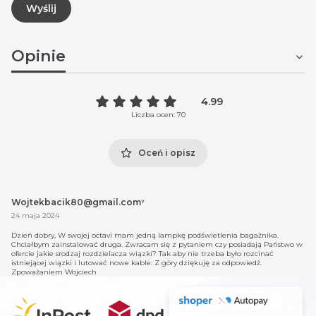
Wyślij
Opinie
4.99
Liczba ocen: 70
Oceń i opisz
Wojtekbacik80@gmail.com⁷
24 maja 2024
Dzień dobry, W swojej octavi mam jedną lampkę podświetlenia bagażnika.
Chciałbym zainstalować druga. Zwracam się z pytaniem czy posiadają Państwo w
ofercie jakie srodzaj rozdzielacza wiązki? Tak aby nie trzeba było rozcinać
istniejącej wiązki i lutować nowe kable. Z góry dziękuję za odpowiedź.
Zpoważaniem Wojciech