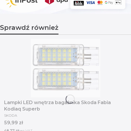
Sprawdź również
Lampki LED wnętrza bagażnika Skoda Fabia
Kodiaq Superb
PRODUCENT
SKODA
Cena
59,99 zł
Cena
48,77 zł
bez VAT