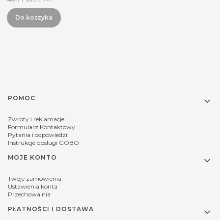
Do koszyka
Linki w stopce
POMOC
Zwroty i reklamacje
Formularz Kontaktowy
Pytania i odpowiedzi
Instrukcje obsługi GOBO
MOJE KONTO
Twoje zamówienia
Ustawienia konta
Przechowalnia
PŁATNOŚCI I DOSTAWA