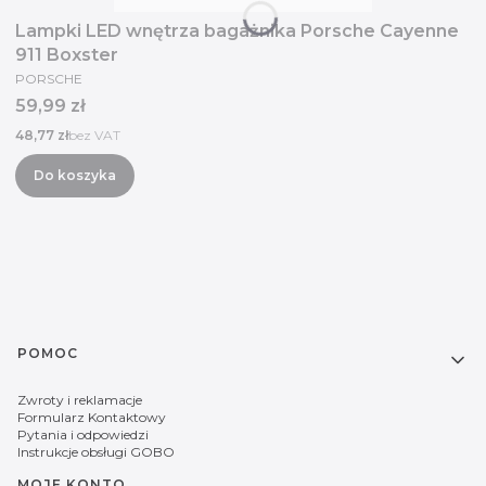
Lampki LED wnętrza bagażnika Porsche Cayenne
911 Boxster
PRODUCENT
PORSCHE
Cena
59,99 zł
Cena
48,77 zł
bez VAT
Do koszyka
Linki w stopce
POMOC
Zwroty i reklamacje
Formularz Kontaktowy
Pytania i odpowiedzi
Instrukcje obsługi GOBO
MOJE KONTO