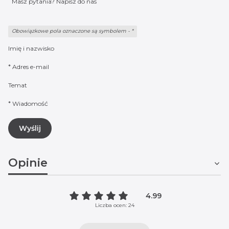
Masz pytania? Napisz do nas
Obowiązkowe pola oznaczone są symbolem -
*
Imię i nazwisko
*
Adres e-mail
Temat
*
Wiadomość
Wyślij
Opinie
4.99
Liczba ocen: 24