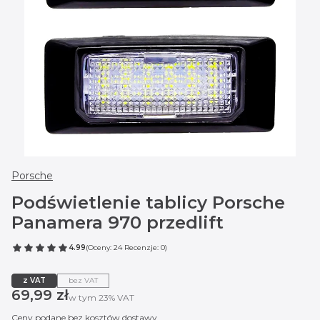
Porsche
Podświetlenie tablicy Porsche
Panamera 970 przedlift
4.99
(Oceny: 24 Recenzje: 0)
z VAT
bez VAT
Cena
69,99 zł
w tym 23% VAT
w tym
23%
VAT
Ceny podane bez kosztów dostawy.