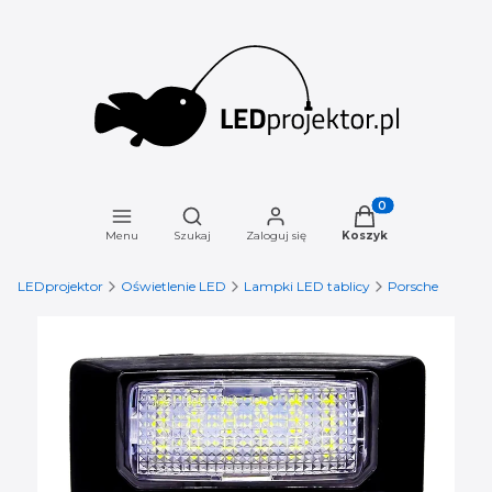
Otwórz wyszukiwarkę
Produkty w koszyku
Menu
Szukaj
Zaloguj się
Koszyk
LEDprojektor
Oświetlenie LED
Lampki LED tablicy
Porsche