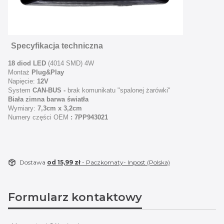
Specyfikacja techniczna
18 diod LED
(4014 SMD) 4W
Montaż
Plug&Play
Napięcie:
12V
System
CAN-BUS -
brak komunikatu "spalonej żarówki"
Biała zimna barwa światła
Wymiary:
7,3cm x 3,2cm
Numery części OEM
:
7PP943021
Dostawa
od 15,99 zł
- Paczkomaty- Inpost (Polska)
Formularz kontaktowy