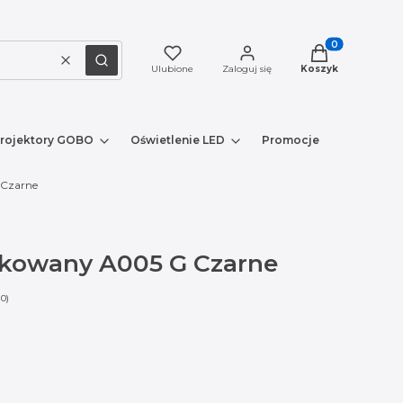
Produkty w kosz
Wyczyść
Szukaj
Ulubione
Zaloguj się
Koszyk
rojektory GOBO
Oświetlenie LED
Promocje
Nowe prod
 Czarne
ykowany A005 G Czarne
 0)