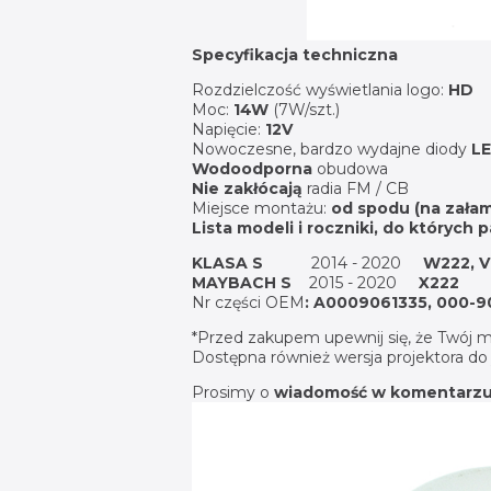
Specyfikacja techniczna
Rozdzielczość wyświetlania logo:
HD
Moc:
14W
(7W/szt.)
Napięcie:
12V
Nowoczesne, bardzo wydajne diody
LE
Wodoodporna
obudowa
Nie zakłócają
radia FM / CB
Miejsce montażu:
od spodu (na zała
Lista modeli i roczniki, do których p
KLASA S
2014 - 2020
W222, V22
MAYBACH S
2015 - 2020
X222
Nr części OEM
: A0009061335, 000-9
*Przed zakupem upewnij się, że Twój 
Dostępna również wersja projektora d
Prosimy o
wiadomość w komentarz