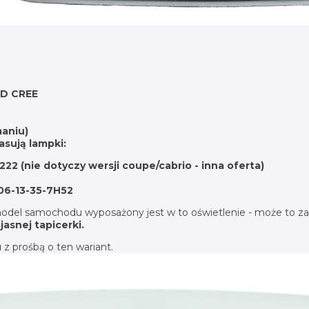
D CREE
maniu)
asują lampki:
2 (nie dotyczy wersji coupe/cabrio - inna oferta)
06-13-35-7H52
model samochodu wyposażony jest w to oświetlenie - może to za
o
jasnej tapicerki.
u
z prośbą o ten wariant.