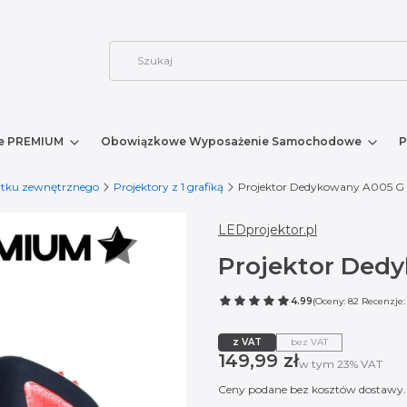
e PREMIUM
Obowiązkowe Wyposażenie Samochodowe
P
ytku zewnętrznego
Projektory z 1 grafiką
Projektor Dedykowany A005 G
LEDprojektor.pl
Projektor Ded
4.99
(Oceny: 82 Recenzje:
z VAT
bez VAT
Cena
149,99 zł
w tym 23% VAT
w tym
23%
VAT
Ceny podane bez kosztów dostawy.