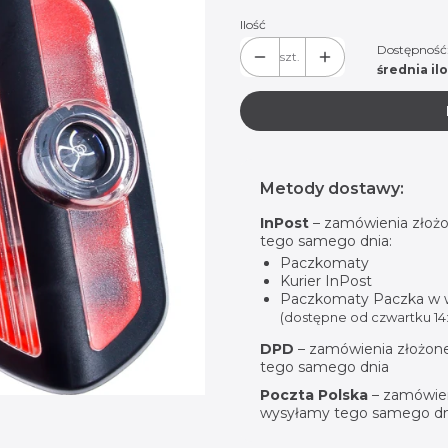
Ilość
Dostępność
szt.
średnia il
Metody dostawy:
InPost
– zamówienia złożo
tego samego dnia:
Paczkomaty
Kurier InPost
Paczkomaty Paczka w
(dostępne od czwartku 14:
DPD
– zamówienia złożone
tego samego dnia
Poczta Polska
– zamówien
wysyłamy tego samego dn