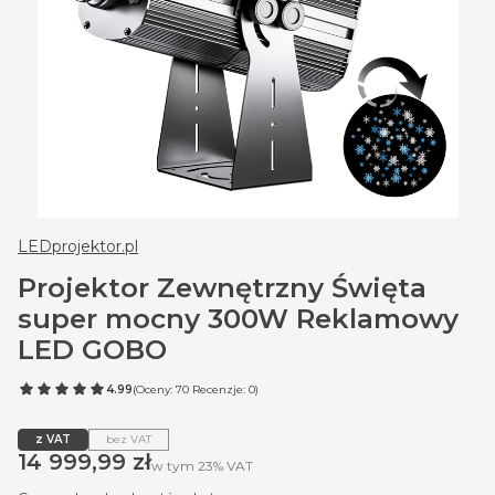
LEDprojektor.pl
Projektor Zewnętrzny Święta
super mocny 300W Reklamowy
LED GOBO
4.99
(Oceny: 70 Recenzje: 0)
z VAT
bez VAT
Cena
14 999,99 zł
w tym 23% VAT
w tym
23%
VAT