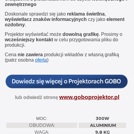
zewnętrznego
Doskonale sprawdzi się jako
reklama świetlna
,
wyświetlacz znaków informacyjnych
czy jako
element
ozdobny
.
Projektor wyświetlać może
dowolną grafikę
. Prosimy o
wcześniejszy kontakt
w celu przygotowania pliku do
produkcji.
Cena
nie zawiera
produkcji wkładów z własną grafiką
(patrz osobna
oferta
)
www.goboprojektor.pl
lub odwiedź stronę
300W
MOC:
OBUDOWA:
ALUMINIUM
WAGA:
9,8 KG