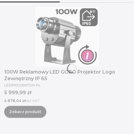
100W Reklamowy LED GOBO Projektor Logo
Zewnętrzny IP 65
PRODUCENT
LEDPROJEKTOR.PL
Cena
5 999,99 zł
Cena
4 878,04 zł
bez VAT
Zobacz produkt