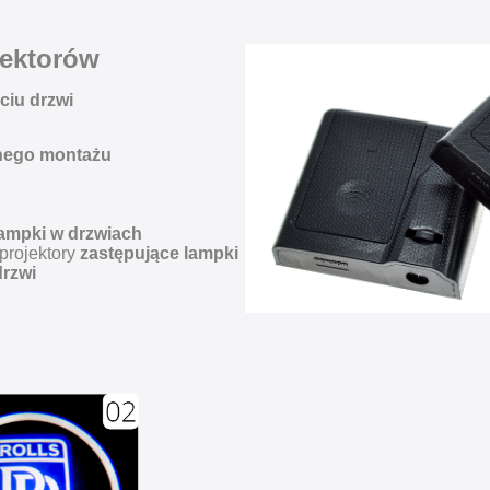
ektorów
ciu drzwi
nego montażu
lampki w drzwiach
 projektory
zastępujące lampki
drzwi