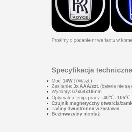
Prosimy o podanie nr wariantu w kome
Specyfikacja techniczn
Moc:
14W
(7W/szt.)
Zasilanie:
3x AAA/szt.
(baterie nie są
Wymiary:
67x64x19mm
Optymalna temp. pracy:
-40℃ - 105℃
Czujnik magnetyczny otwarcia/zamk
Taśmy dwustronne w zestawie
Bezinwazyjny montaż