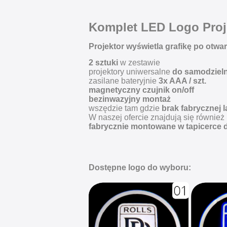
Komplet LED Logo Proj
Projektor wyświetla grafikę po otwar
2 sztuki
w zestawie
projektory uniwersalne
do samodziel
zasilane bateryjnie
3x AAA / szt.
magnetyczny czujnik on/off
bezinwazyjny montaż
wszędzie tam gdzie
brak fabrycznej 
W naszej ofercie znajdują się również
fabrycznie montowane w tapicerce 
Dostępne logo do wyboru: