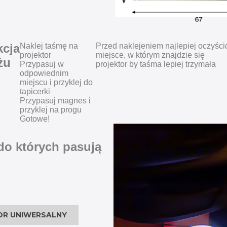
kcja
Naklej taśmę na
Przed naklejeniem najlepiej oczyści
projektor
miejsce, w którym znajdzie się
żu
Przypasuj w
projektor by taśma lepiej trzymała
odpowiednim
miejscu i przyklej do
tapicerki
Przypasuj magnes i
przyklej na progu
Gotowe!
 do których pasują
OR UNIWERSALNY