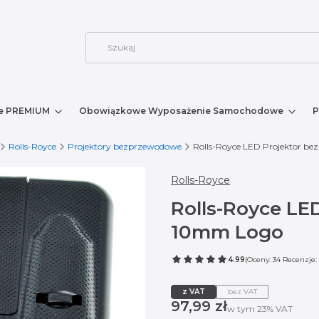
e PREMIUM
Obowiązkowe Wyposażenie Samochodowe
P
Rolls-Royce
Projektory bezprzewodowe
Rolls-Royce LED Projektor 
Rolls-Royce
Rolls-Royce L
10mm Logo
4.99
(Oceny: 34 Recenzje: 
z VAT
bez VAT
Cena
97,99 zł
w tym 23% VAT
w tym
23%
VAT