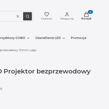
Produkty w kosz
Wyczyść
Szukaj
Ulubione
Zaloguj się
Koszyk
rojektory GOBO
Oświetlenie LED
Promocje
Nowe prod
bezprzewodowy 10mm Logo
ED Projektor bezprzewodowy
0)