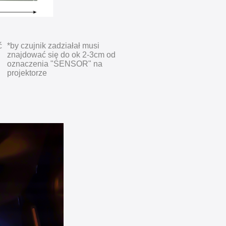
ć
*by czujnik zadziałał musi
znajdować się do ok 2-3cm od
oznaczenia "SENSOR" na
projektorze