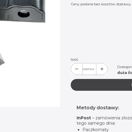
Ceny podane bez kosztów dostawy.
Wybierz wariant produktu:
Poszczególne warianty mogą różnić
*
Logo do wyboru:
Rolls-Royce 01
Rolls-Royce 02
Ilość
Dostępn
zestaw
duża il
Metody dostawy:
InPost
– zamówienia złożo
tego samego dnia:
Paczkomaty