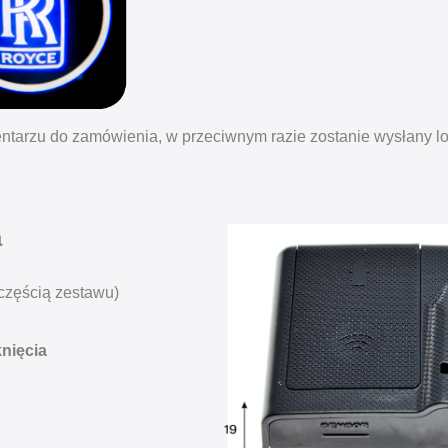
ntarzu do zamówienia, w przeciwnym razie zostanie wysłany l
a
 częścią zestawu)
nięcia