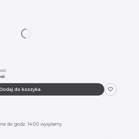
 się ceną
ość:
ość
Dodaj do koszyka
ne do godz. 14:00 wysyłamy