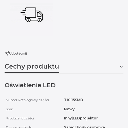
Udostępnij
Cechy produktu
Oświetlenie LED
Numer katalogowy części
T10 15SMD
Stan
Nowy
Producent części
Inny|LEDprojektor
Typ samochodu
Samochody osobowe