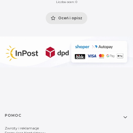
Liczba ocen: 0
Oceń i opisz
Linki w stopce
POMOC
Zwroty i reklamacje
Formularz Kontaktowy