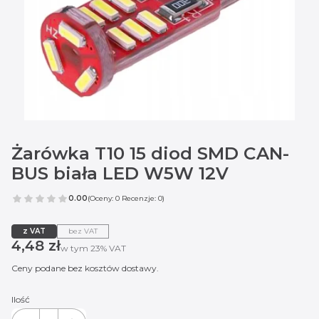
Żarówka T10 15 diod SMD CAN-
BUS biała LED W5W 12V
0.00
(Oceny: 0 Recenzje: 0)
z VAT
bez VAT
Cena
4,48 zł
w tym 23% VAT
w tym
23%
VAT
Ceny podane bez kosztów dostawy.
Ilość