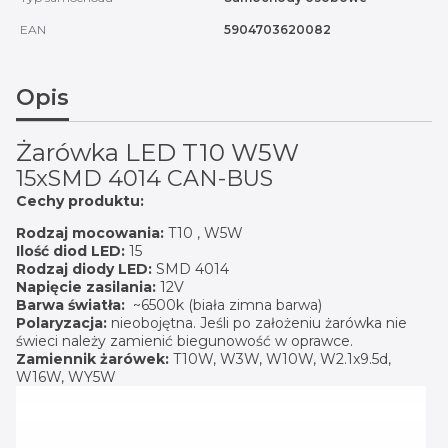
EAN
5904703620082
Opis
Żarówka LED T10 W5W
15xSMD 4014 CAN-BUS
Cechy produktu:
Rodzaj mocowania:
T10 , W5W
Ilość diod LED:
15
Rodzaj diody LED:
SMD 4014
Napięcie zasilania:
12V
Barwa światła:
~6500k (biała zimna barwa)
Polaryzacja:
nieobojętna. Jeśli po założeniu żarówka nie
świeci należy zamienić biegunowość w oprawce.
Zamiennik żarówek:
T10W, W3W, W10W, W2.1x9.5d,
W16W, WY5W