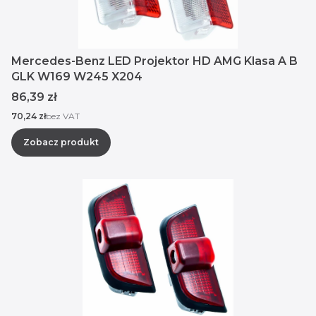
Mercedes-Benz LED Projektor HD AMG Klasa A B
GLK W169 W245 X204
Cena
86,39 zł
Cena
70,24 zł
bez VAT
Zobacz produkt