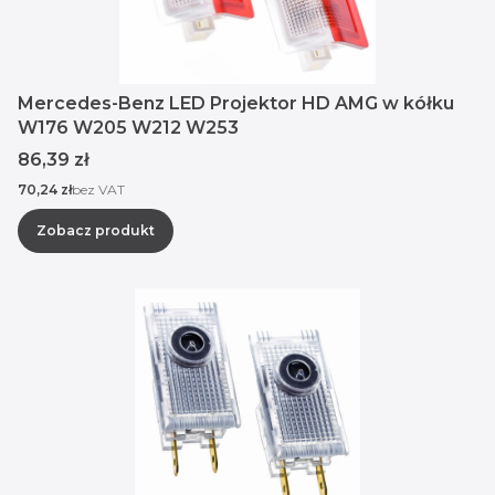
Mercedes-Benz LED Projektor HD AMG w kółku
W176 W205 W212 W253
Cena
86,39 zł
Cena
70,24 zł
bez VAT
Zobacz produkt