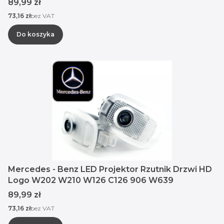
Cena
89,99 zł
Cena
73,16 zł
bez VAT
Do koszyka
Mercedes - Benz LED Projektor Rzutnik Drzwi HD
Logo W202 W210 W126 C126 906 W639
Cena
89,99 zł
Cena
73,16 zł
bez VAT