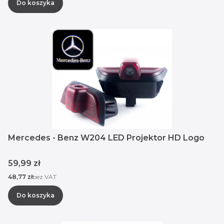
Do koszyka
Mercedes - Benz W204 LED Projektor HD Logo
Cena
59,99 zł
Cena
48,77 zł
bez VAT
Do koszyka