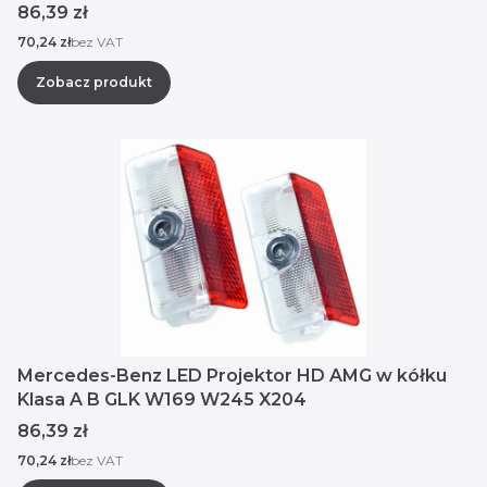
Cena
86,39 zł
Cena
70,24 zł
bez VAT
Zobacz produkt
Mercedes-Benz LED Projektor HD AMG w kółku
Klasa A B GLK W169 W245 X204
Cena
86,39 zł
Cena
70,24 zł
bez VAT