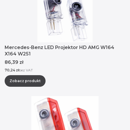
Mercedes-Benz LED Projektor HD AMG W164
X164 W251
Cena
86,39 zł
Cena
70,24 zł
bez VAT
Zobacz produkt