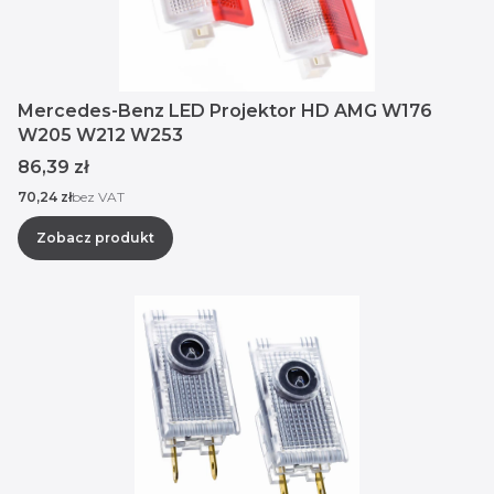
Mercedes-Benz LED Projektor HD AMG W176
W205 W212 W253
Cena
86,39 zł
Cena
70,24 zł
bez VAT
Zobacz produkt