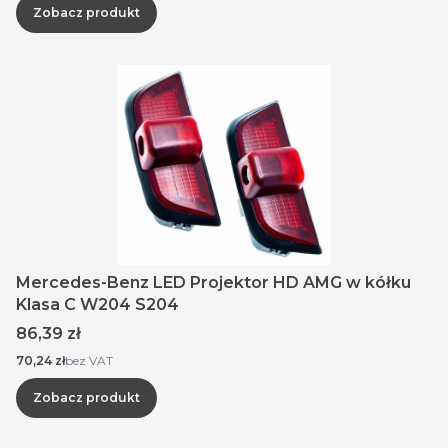
Zobacz produkt
Mercedes-Benz LED Projektor HD AMG w kółku
Klasa C W204 S204
Cena
86,39 zł
Cena
70,24 zł
bez VAT
Zobacz produkt