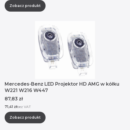
Zobacz produkt
Mercedes-Benz LED Projektor HD AMG w kółku
W221 W216 W447
Cena
87,83 zł
Cena
71,41 zł
bez VAT
Zobacz produkt