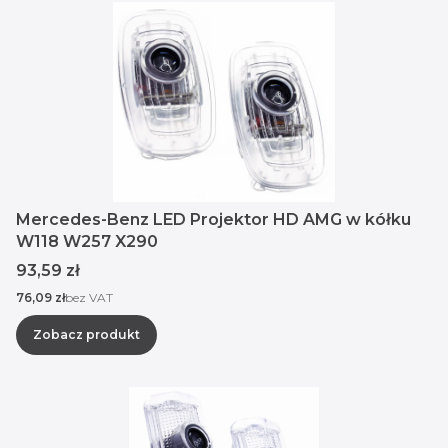
Mercedes-Benz LED Projektor HD AMG w kółku
W118 W257 X290
Cena
93,59 zł
Cena
76,09 zł
bez VAT
Zobacz produkt