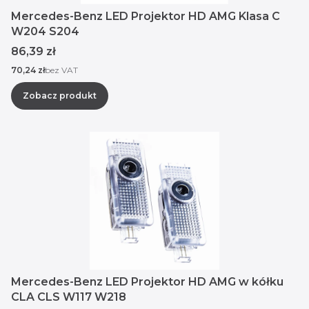
Mercedes-Benz LED Projektor HD AMG Klasa C
W204 S204
Cena
86,39 zł
Cena
70,24 zł
bez VAT
Zobacz produkt
Mercedes-Benz LED Projektor HD AMG w kółku
CLA CLS W117 W218