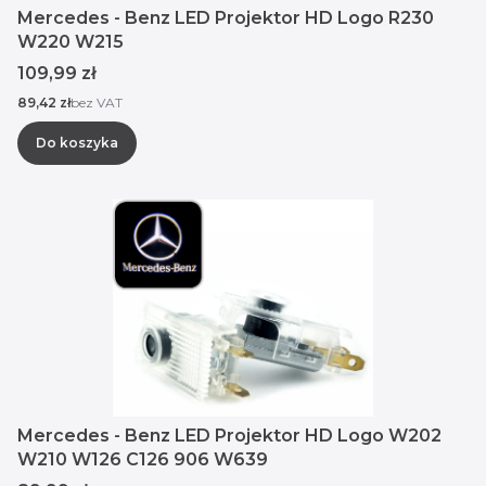
Mercedes - Benz LED Projektor HD Logo R230
W220 W215
Cena
109,99 zł
Cena
89,42 zł
bez VAT
Do koszyka
Mercedes - Benz LED Projektor HD Logo W202
W210 W126 C126 906 W639