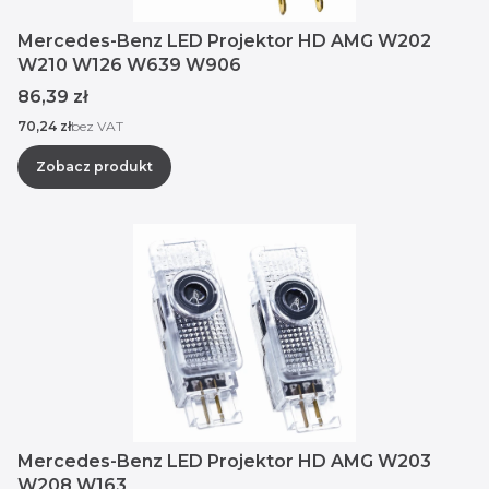
Mercedes-Benz LED Projektor HD AMG W202
W210 W126 W639 W906
Cena
86,39 zł
Cena
70,24 zł
bez VAT
Zobacz produkt
Mercedes-Benz LED Projektor HD AMG W203
W208 W163