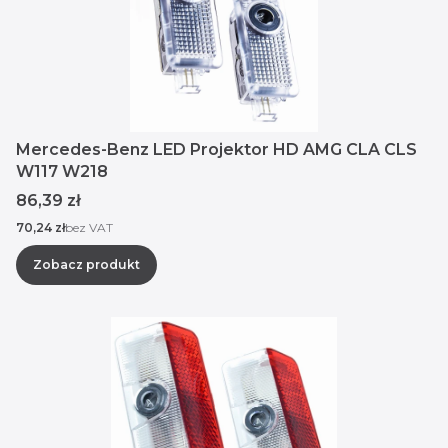
Mercedes-Benz LED Projektor HD AMG CLA CLS
W117 W218
Cena
86,39 zł
Cena
70,24 zł
bez VAT
Zobacz produkt