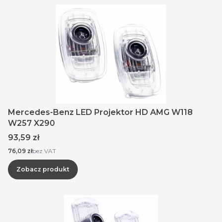
Mercedes-Benz LED Projektor HD AMG W118
W257 X290
Cena
93,59 zł
Cena
76,09 zł
bez VAT
Zobacz produkt