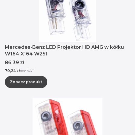
Mercedes-Benz LED Projektor HD AMG w kółku
W164 X164 W251
Cena
86,39 zł
Cena
70,24 zł
bez VAT
Zobacz produkt