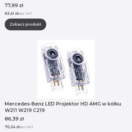
Cena
77,99 zł
Cena
63,41 zł
bez VAT
Zobacz produkt
Mercedes-Benz LED Projektor HD AMG w kółku
W211 W219 C219
Cena
86,39 zł
Cena
70,24 zł
bez VAT