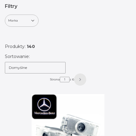
Filtry
Marka
Koniec filtrów
Produkty:
140
Lista produktów
Sortowanie:
Domyślne
Strona
z 6
Następne produkty