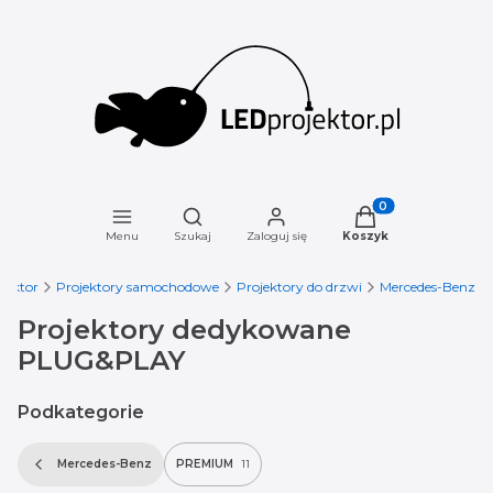
Otwórz wyszukiwarkę
Produkty w koszyku
Menu
Szukaj
Zaloguj się
Koszyk
jektor
Projektory samochodowe
Projektory do drzwi
Mercedes-Benz
Projektory dedykowane
PLUG&PLAY
Podkategorie
Mercedes-Benz
PREMIUM
11