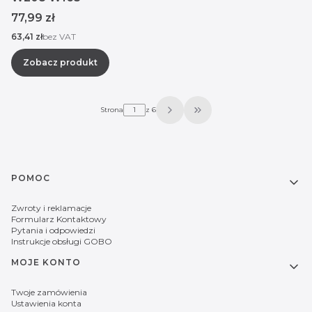
Cena
77,99 zł
Cena
63,41 zł
bez VAT
Zobacz produkt
Strona
z 6
Przejdź do ostatniej str
Linki w stopce
POMOC
Zwroty i reklamacje
Formularz Kontaktowy
Pytania i odpowiedzi
Instrukcje obsługi GOBO
MOJE KONTO
Twoje zamówienia
Ustawienia konta