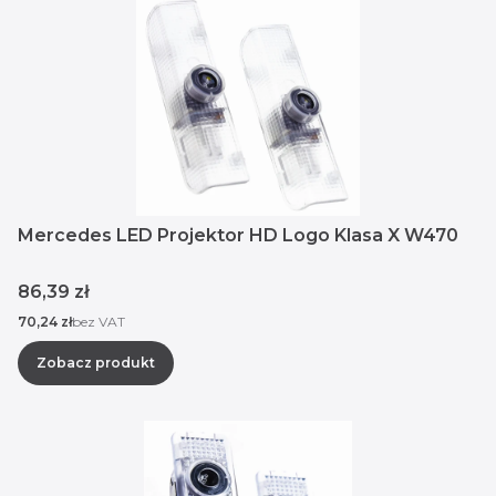
Mercedes LED Projektor HD Logo Klasa X W470
Cena
86,39 zł
Cena
70,24 zł
bez VAT
Zobacz produkt