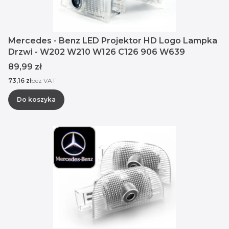
Mercedes - Benz LED Projektor HD Logo Lampka
Drzwi - W202 W210 W126 C126 906 W639
Cena
89,99 zł
Cena
73,16 zł
bez VAT
Do koszyka