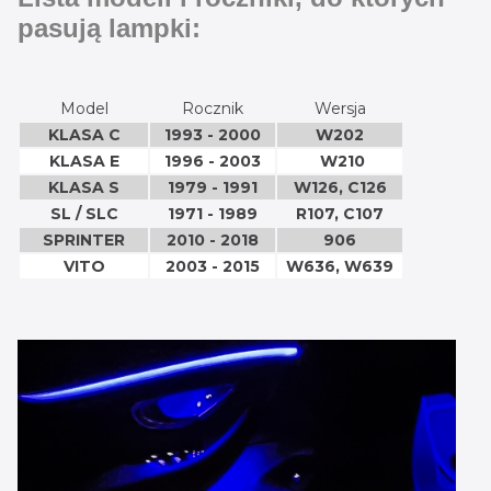
pasują lampki:
Model
Rocznik
Wersja
KLASA C
1993 - 2000
W202
KLASA E
1996 - 2003
W210
KLASA S
1979 - 1991
W126, C126
SL / SLC
1971 - 1989
R107, C107
SPRINTER
2010 - 2018
906
VITO
2003 - 2015
W636, W639