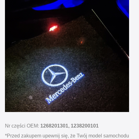
Nr części OEM:
1268201301, 1238200101
*Przed zakupem upewnij się, że Twój model samochodu