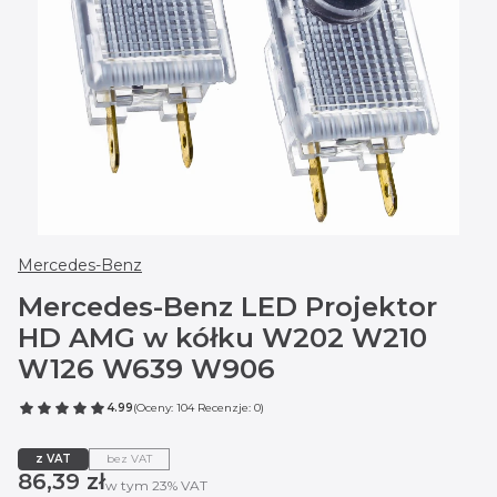
Mercedes-Benz
Mercedes-Benz LED Projektor
HD AMG w kółku W202 W210
W126 W639 W906
4.99
(Oceny: 104 Recenzje: 0)
z VAT
bez VAT
Cena
86,39 zł
w tym 23% VAT
w tym
23%
VAT