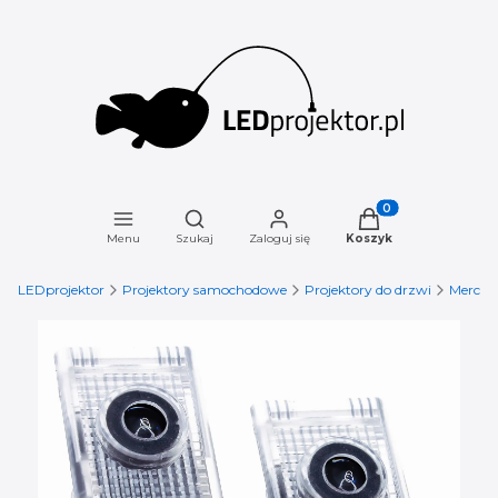
Otwórz wyszukiwarkę
Produkty w koszyku
Menu
Szukaj
Zaloguj się
Koszyk
LEDprojektor
Projektory samochodowe
Projektory do drzwi
Merced