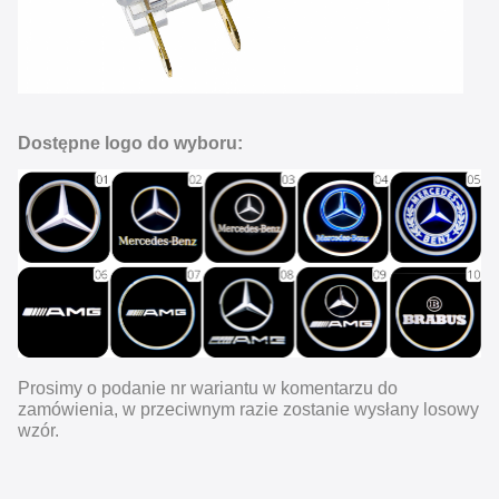
Dostępne logo do wyboru:
Prosimy o podanie nr wariantu w komentarzu do
zamówienia, w przeciwnym razie zostanie wysłany losowy
wzór.