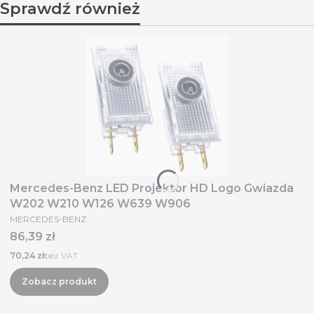
Sprawdź również
Mercedes-Benz LED Projektor HD Logo Gwiazda
W202 W210 W126 W639 W906
PRODUCENT
MERCEDES-BENZ
Cena
86,39 zł
Cena
70,24 zł
bez VAT
Zobacz produkt