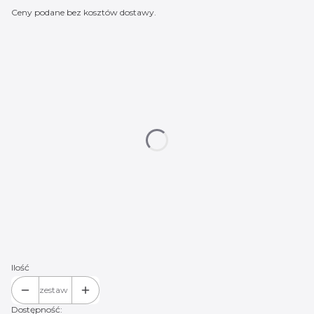
Ceny podane bez kosztów dostawy.
Wybierz wariant produktu:
Poszczególne warianty mogą różnić się ceną
*
Logo do wyboru:
Mercedes 01
Mercedes 02
Mercedes 03
Mercedes 04
Mercedes 05
Mercedes 06
Mercedes 07
Mercedes 08
Mercedes 09
Mercedes 10
Mercedes 12
(+20,00 zł)
Mercedes 14
(+20,00 zł)
Mercedes 15
(+20,00 zł)
Mercedes 16
(+20,00 zł)
Mercedes 17
(+20,00 zł)
Ilość
zestaw
Dostępność: