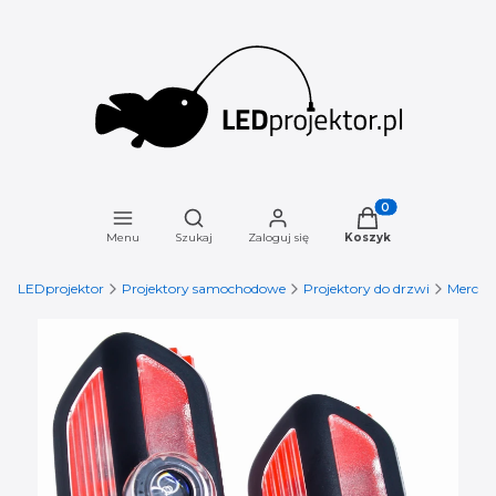
Otwórz wyszukiwarkę
Produkty w koszyku
Menu
Szukaj
Zaloguj się
Koszyk
LEDprojektor
Projektory samochodowe
Projektory do drzwi
Merced