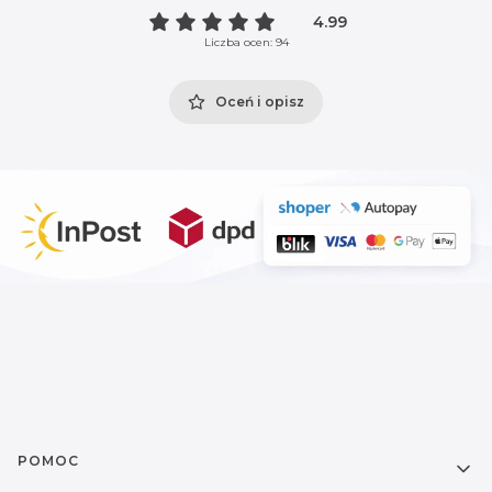
4.99
Liczba ocen: 94
Oceń i opisz
Linki w stopce
POMOC