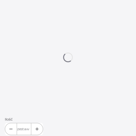
Wybierz wariant produktu:
Poszczególne warianty mogą różnić się ceną
*
Logo do wyboru:
Mercedes 01
Mercedes 02
Mercedes 03
Mercedes 04
Mercedes 05
Mercedes 06
Mercedes 07
Mercedes 08
Mercedes 09
Mercedes 10
Mercedes 11
(+20,00 zł)
Mercedes 12
(+20,00 zł)
Mercedes 14
(+20,00 zł)
Mercedes 15
(+20,00 zł)
Mercedes 16
(+20,00 zł)
Mercedes 17
(+20,00 zł)
Ilość
zestaw