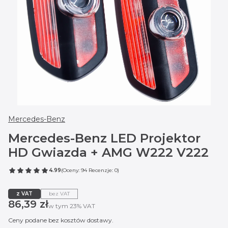
Mercedes-Benz
Mercedes-Benz LED Projektor
HD Gwiazda + AMG W222 V222
4.99
(Oceny: 94 Recenzje: 0)
z VAT
bez VAT
Cena
86,39 zł
w tym 23% VAT
w tym
23%
VAT
Ceny podane bez kosztów dostawy.