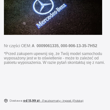
Nr części OEM:
A 0009061335, 000-906-13-35-7H52
*Przed zakupem upewnij się, że Twój model samochodu
wyposażony jest w to oświetlenie - może to zależeć od
pakietu wyposażenia. W razie pytań skontaktuj się z nami.
Dostawa
od 15,99 zł
- Paczkomaty- Inpost (Polska)