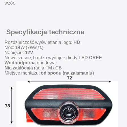
wzór.
Specyfikacja techniczna
Rozdzielczość wyświetlania logo:
HD
Moc:
14W
(7W/szt.)
Napięcie:
12V
Nowoczesne, bardzo wydajne diody
LED CREE
Wodoodporna
obudowa
Nie zakłócają
radia FM / CB
Miejsce montażu:
od spodu (na załamaniu)