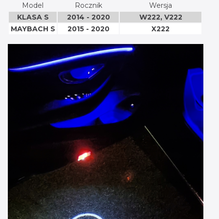
Model
Rocznik
Wersja
KLASA S
2014 - 2020
W222, V222
MAYBACH S
2015 - 2020
X222