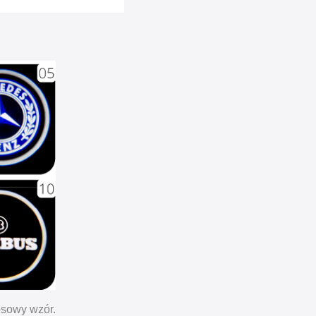
osowy wzór.