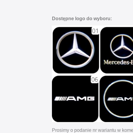
Dostępne logo do wyboru:
Prosimy o podanie nr wariantu w kome