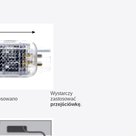
Wystarczy
osowano
zastosować
przejściówkę
.