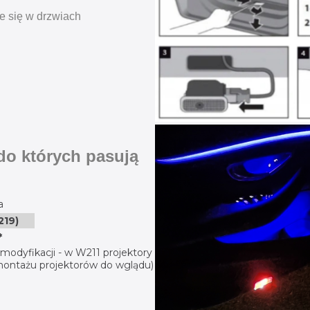
e się w drzwiach
 do których pasują
a
219)
*
odyfikacji - w W211 projektory
 montażu projektorów do wglądu)