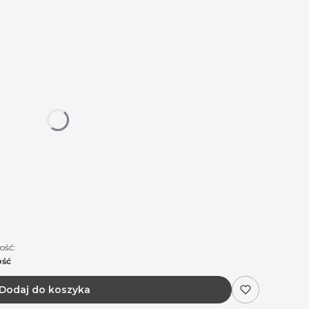
 się ceną
Mercedes 03
Mercedes 04
Mercedes 05
Mercedes 06
Mercedes 09
Mercedes 10
Mercedes 12
(+20,00 zł)
des 15
(+20,00 zł)
Mercedes 16
(+20,00 zł)
ość:
ość
Dodaj do koszyka