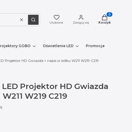
Produkty w kosz
Wyczyść
Szukaj
Ulubione
Zaloguj się
Koszyk
rojektory GOBO
Oświetlenie LED
Promocje
Nowe prod
D Projektor HD Gwiazda + napis w kółku W211 W219 C219
 LED Projektor HD Gwiazda
u W211 W219 C219
3)