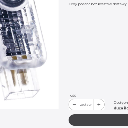
Ceny podane bez kosztów dostawy.
Wybierz wariant produktu:
Poszczególne warianty mogą różnić
*
Logo do wyboru:
Mercedes 01
Mercedes 02
Mercedes 07
Mercedes 08
Mercedes 14
(+20,00 zł)
Merce
Mercedes 17
(+20,00 zł)
Ilość
Dostępn
zestaw
duża il