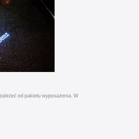
 zależeć od pakietu wyposażenia. W