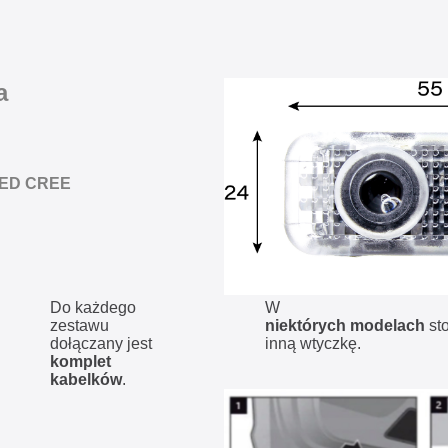
a
ED CREE
Do każdego
W
zestawu
niektórych modelach
st
dołączany jest
inną wtyczkę.
komplet
kabelków
.