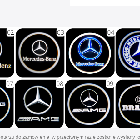
ntarzu do zamówienia, w przeciwnym razie zostanie wysłany l