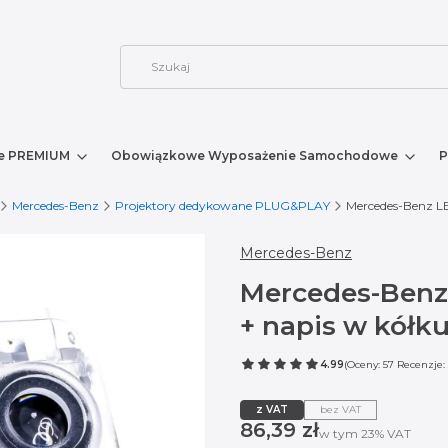
e PREMIUM
Obowiązkowe Wyposażenie Samochodowe
P
Mercedes-Benz
Projektory dedykowane PLUG&PLAY
Mercedes-Benz LE
Mercedes-Benz
Mercedes-Benz
+ napis w kółk
4.99
(Oceny: 57 Recenzje: 
z VAT
bez VAT
Cena
86,39 zł
w tym 23% VAT
w tym
23%
VAT