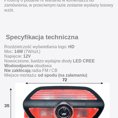
Prosimy o podanie nr wariantu w komentarzu do
zamówienia, w przeciwnym razie zostanie wysłany losowy
wzór.
Specyfikacja techniczna
Rozdzielczość wyświetlania logo:
HD
Moc:
14W
(7W/szt.)
Napięcie:
12V
Nowoczesne, bardzo wydajne diody
LED CREE
Wodoodporna
obudowa
Nie zakłócają
radia FM / CB
Miejsce montażu:
od spodu (na załamaniu)