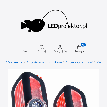
Otwórz wyszukiwarkę
Produkty w koszyku
Menu
Szukaj
Zaloguj się
Koszyk
LEDprojektor
Projektory samochodowe
Projektory do drzwi
Merced