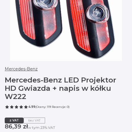
Mercedes-Benz
Mercedes-Benz LED Projektor
HD Gwiazda + napis w kółku
W222
4.99
(Oceny: 119 Recenzje: 0)
z VAT
bez VAT
Cena
86,39 zł
w tym 23% VAT
w tym
23%
VAT