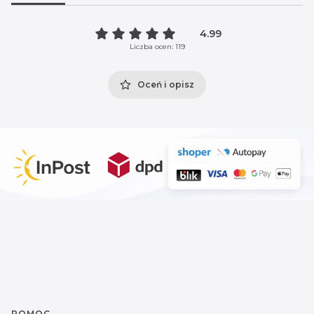
4.99
Liczba ocen: 119
Oceń i opisz
POMOC