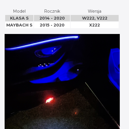
Model
Rocznik
Wersja
KLASA S
2014 - 2020
W222, V222
MAYBACH S
2015 - 2020
X222