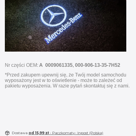
Nr części OEM:
A 0009061335, 000-906-13-35-7H52
*Przed zakupem upewnij się, że Twój model samochodu
wyposażony jest w to oświetlenie - może to zależeć od
pakietu wyposażenia. W razie pytań skontaktuj się z nami.
Dostawa
od 15,99 zł
- Paczkomaty- Inpost (Polska)