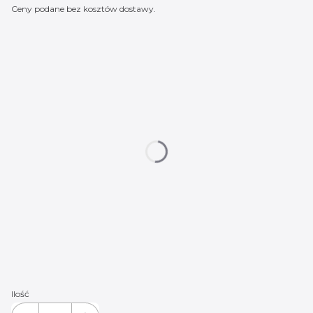
Ceny podane bez kosztów dostawy.
Wybierz wariant produktu:
Poszczególne warianty mogą różnić się ceną
*
Logo do wyboru:
Mercedes 01
Mercedes 02
Mercedes 03
Mercedes 04
Mercedes 05
Mercedes 06
Mercedes 07
Mercedes 08
Mercedes 09
Mercedes 10
Mercedes 11
(+20,00 zł)
Mercedes 12
(+20,00 zł)
Mercedes 14
(+20,00 zł)
Mercedes 15
(+20,00 zł)
Mercedes 16
(+20,00 zł)
Mercedes 17
(+20,00 zł)
Ilość