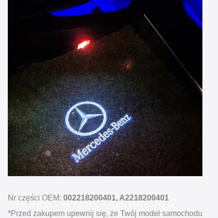
Nr części OEM:
002218200401, A2218200401
*Przed zakupem upewnij się, że Twój model samochodu