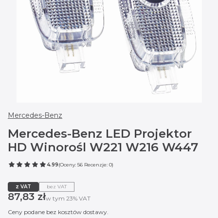
Mercedes-Benz
Mercedes-Benz LED Projektor
HD Winorośl W221 W216 W447
4.99
(Oceny: 56 Recenzje: 0)
z VAT
bez VAT
Cena
87,83 zł
w tym 23% VAT
w tym
23%
VAT
Ceny podane bez kosztów dostawy.