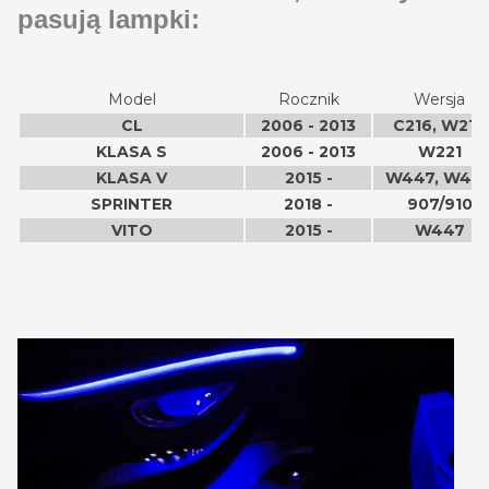
pasują lampki:
Model
Rocznik
Wersja
CL
2006 - 2013
C216, W216
KLASA S
2006 - 2013
W221
KLASA V
2015 -
W447, W44
SPRINTER
2018 -
907/910
VITO
2015 -
W447