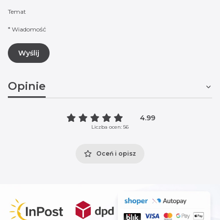
Temat
*
Wiadomość
Wyślij
Opinie
4.99
Liczba ocen: 56
Oceń i opisz