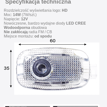
Specyfikacja techniczna
Rozdzielczość wyświetlania logo:
HD
Moc:
14W
(7W/szt.)
Napięcie:
12V
Nowoczesne, bardzo wydajne diody
LED CREE
Wodoodporna
obudowa
Nie zakłócają
radia FM / CB
Miejsce montażu:
od spodu