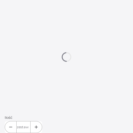
Wybierz wariant produktu:
Poszczególne warianty mogą różnić się ceną
*
Logo do wyboru:
Mercedes 01
Mercedes 02
Mercedes 03
Mercedes 04
Mercedes 05
Mercedes 06
Mercedes 07
Mercedes 08
Mercedes 09
Mercedes 10
Mercedes 11
(+20,00 zł)
Mercedes 12
(+20,00 zł)
Mercedes 14
(+20,00 zł)
Mercedes 15
(+20,00 zł)
Mercedes 16
(+20,00 zł)
Mercedes 17
(+20,00 zł)
Ilość
zestaw