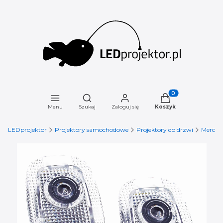
Otwórz wyszukiwarkę
Produkty w koszyku
Menu
Szukaj
Zaloguj się
Koszyk
LEDprojektor
Projektory samochodowe
Projektory do drzwi
Merced