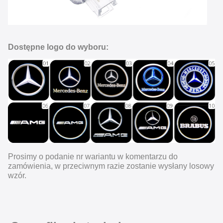
Dostępne logo do wyboru:
Prosimy o podanie nr wariantu w komentarzu do
zamówienia, w przeciwnym razie zostanie wysłany losowy
wzór.