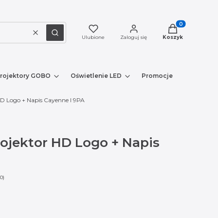
Produkty w kosz
Wyczyść
Szukaj
Ulubione
Zaloguj się
Koszyk
rojektory GOBO
Oświetlenie LED
Promocje
Nowe prod
D Logo + Napis Cayenne I 9PA
ojektor HD Logo + Napis
0)