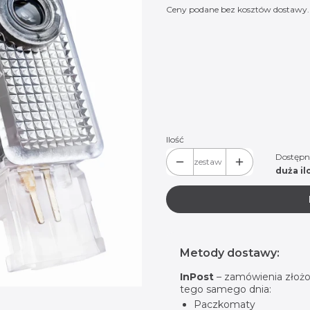
Ceny podane bez kosztów dostawy.
Wybierz wariant produktu:
Poszczególne warianty mogą różnić
*
Logo do wyboru:
Porsche 01
Porsche 02
Po
Ilość
Dostępn
zestaw
duża il
Metody dostawy:
InPost
– zamówienia złożo
tego samego dnia:
Paczkomaty