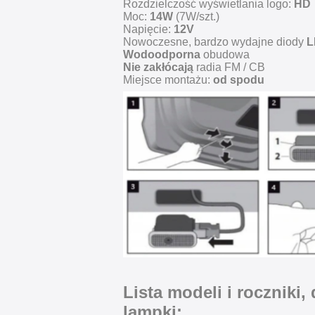
Rozdzielczość wyświetlania logo:
HD
Moc:
14W
(7W/szt.)
Napięcie:
12V
Nowoczesne, bardzo wydajne diody
L
Wodoodporna
obudowa
Nie zakłócają
radia FM / CB
Miejsce montażu:
od spodu
Lista modeli i roczniki,
lampki: