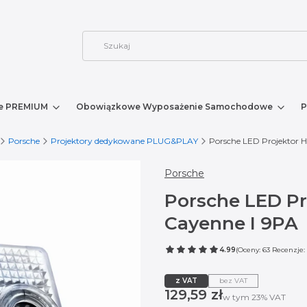
e PREMIUM
Obowiązkowe Wyposażenie Samochodowe
P
Porsche
Projektory dedykowane PLUG&PLAY
Porsche LED Projektor H
Porsche
Porsche LED Pr
Cayenne I 9PA
4.99
(Oceny: 63 Recenzje: 
z VAT
bez VAT
Cena
129,59 zł
w tym 23% VAT
w tym
23%
VAT