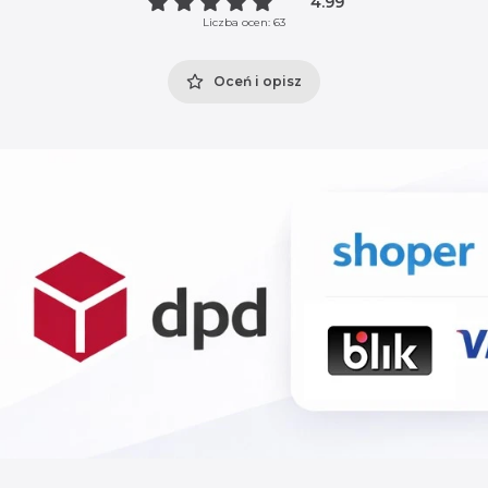
4.99
Liczba ocen: 63
Oceń i opisz