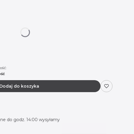
 się ceną
rsche 03
Porsche 04
Porsche 05
ość:
ość
Dodaj do koszyka
ne do godz. 14:00 wysyłamy